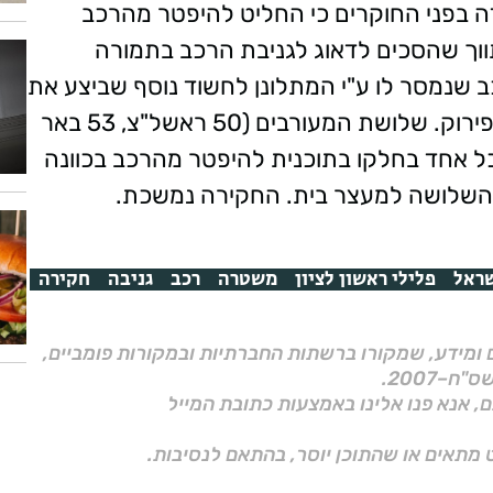
דה בפני החוקרים כי החליט להיפטר מהרכב
ווך שהסכים לדאוג לגניבת הרכב בתמורה
הרכב שנמסר לו ע"י המתלונן לחשוד נוסף שביצע את
הגניבה בפועל והעביר את הרכב לשטחים לפירוק. שלושת המעורבים (50 ראשל"צ, 53 באר
הודו כל אחד בחלקו בתוכנית להיפטר מהרכב בכוונה
 השלושה למעצר בית. החקירה נמשכת.
ראל
פלילי ראשון לציון
משטרה
רכב
גניבה
חקירה
ם ומידע, שמקורו ברשתות החברתיות ובמקורות פומביים,
ם, אנא פנו אלינו באמצעות כתובת המייל
 מתאים או שהתוכן יוסר, בהתאם לנסיבות.