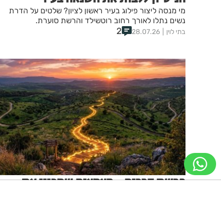
מי מנסה ליצור פילוג בעיר ראשון לציון? שלטים על הדרת
נשים נתלו לאורך רחוב רוטשילד והרשת סוערת.
2
בתי לוין
28.07.26
פרשת דברים - הצמצום שמכוון את
האדם
ממתק לשבת מפי דניאל בליקוב, תלמיד ישיבת ההסדר עכו
ניווט מקלדת
ביטול הבהובים
מונוכרום
ספיה
ובשירות הרבנות הצבאית.