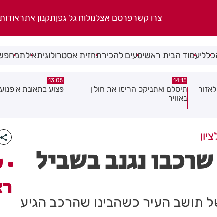
צרו קשר
פרסם אצלנו
לוח גל גפן
תקנון אתר
אודות
כללי
עמוד הבית ראשי
טעים להכיר
תחזית אסטרולוגית
אילת
מחפשי
08:58
13:05
פצוע בתאונת אופנוע במרכז חולון
גופה נפלטה אל חוף ב
יון
שרכבו נגנב בשביל
ע
רא
ל תושב העיר כשהבינו שהרכב הגיע