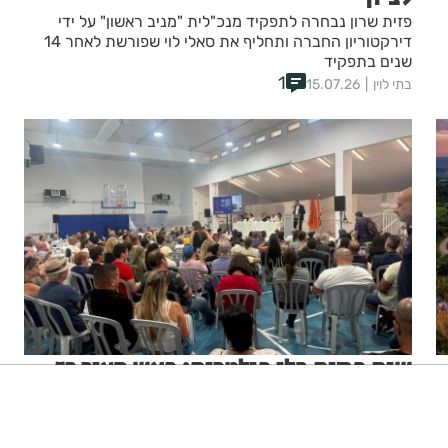
פזית שרון נבחרה לתפקיד מנכ"לית "מניב ראשון" על ידי
דירקטוריון החברה ותחליף את סאלי לוי שפורשת לאחר 14
שנים בתפקיד
1
בתי לוין
15.07.26
שיח פתוח בלי פילטרים: ראש העיר רז
קינסטליך נפגש עם תושבי נווה חוף
במסגרת סדרת מפגשי השכונות של עיריית ראשון לציון, הגיע
ניגודיות גבוהה
שחור צהוב
היפוך צבעים
הדגשת כותרות
ראש העיר יחד עם הגורמים המקצועיים למפגש פנים אל פנים