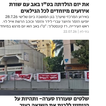
את יום הולדתה בט"ו באב עם שורת
אירועים מיוחדים לכל הגילאים
באירוע המרכזי שיערך בגן המושבה ביום שלישי 28.7.26
יופיעו הזמר והיוצר עברי לידר והזמר וכוכב הרשת אייל לוי.
ראש העירייה, רז קינסטליך: "ט"ו באב הוא יום מרגש במיוחד
עבורנו - היום שבו נוסדה העיר האהובה שלנו, ראשון לציון,
בתי לוין
22.07.26
בשנת 1882"
שלטים שעוררו סערה- ותהיות על
הניסיון ללבות את השנאה בעיר