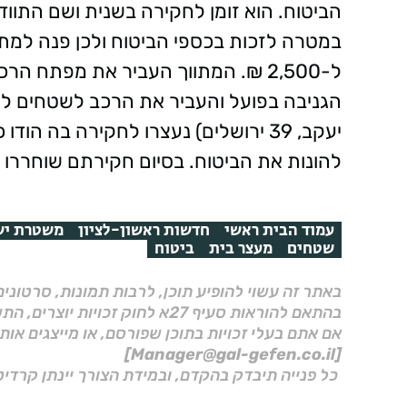
הביטוח. הוא זומן לחקירה בשנית ושם התוו
במטרה לזכות בכספי הביטוח ולכן פנה למת
ל-2,500 ₪. המתווך העביר את מפתח 
יעקב, 39 ירושלים) נעצרו לחקירה בה 
להונות את הביטוח. בסיום חקירתם שוחררו
עמוד הבית ראשי
חדשות ראשון-לציון
משטרת יש
שטחים
מעצר בית
ביטוח
באתר זה עשוי להופיע תוכן, לרבות תמונות, סרטוני
בהתאם להוראות סעיף 27א לחוק זכויות יוצרים, התשס"ח–2007.
אם אתם בעלי זכויות בתוכן שפורסם, או מייצגים אות
[Manager@gal-gefen.co.il]
כל פנייה תיבדק בהקדם, ובמידת הצורך יינתן קרדיט