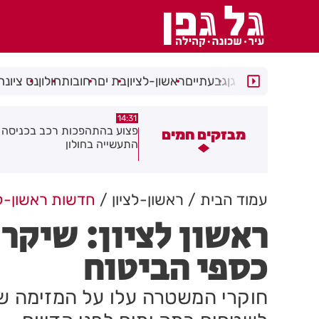
רמת גן
גבעתיים
ראשון-לציון
בת ים
רחובות
חולון
נס ציונה
14:15
14:31
צוע בהתהפכות רכב בכניסה לאזור
תיסלם ואתניקס הרימו את חולון
מבזקים חמים
תעשייה בחולון
באוויר
עמוד הבית
ראשון-לציון
חדשות ראשון-לצ
ראשון לציון: שיקר 
כספי הביטוח
חוקרי המשטרה עלו על המזימה ש