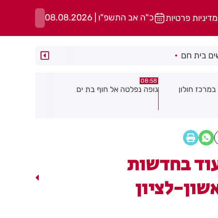
כ"ה אב התשפ"ו | 08.08.2026
מדיניות פרטיות
ם בית חם
05:43
08:29
ת ים
חשד להצתה בשלושה מוקדים ברמת
הסוף לקורקי
גן: שבעה דיירים נפגעו קל משאיפת
עשן
וד בחדשות
שון-לציון