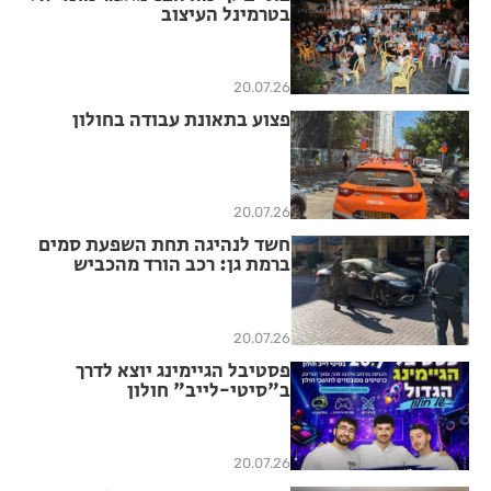
בטרמינל העיצוב
20.07.26
פצוע בתאונת עבודה בחולון
20.07.26
חשד לנהיגה תחת השפעת סמים
ברמת גן: רכב הורד מהכביש
בעקבות עירנות סיירי סע"ר
20.07.26
פסטיבל הגיימינג יוצא לדרך
ב"סיטי-לייב" חולון
20.07.26