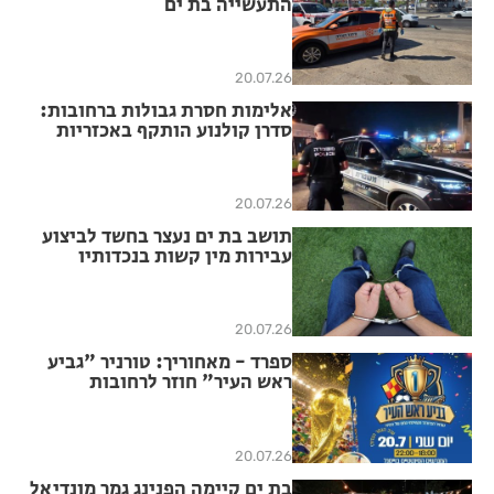
התעשייה בת ים
20.07.26
אלימות חסרת גבולות ברחובות:
סדרן קולנוע הותקף באכזריות
לאחר שביקש מנערים להפסיק
לעשן ולהשתולל
20.07.26
תושב בת ים נעצר בחשד לביצוע
עבירות מין קשות בנכדותיו
20.07.26
ספרד - מאחוריך: טורניר "גביע
ראש העיר" חוזר לרחובות
20.07.26
בת ים קיימה הפנינג גמר מונדיאל