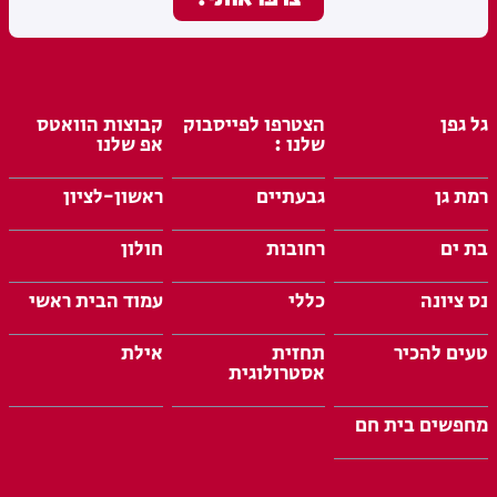
גל גפן
הצטרפו לפייסבוק
קבוצות הוואטס
שלנו :
אפ שלנו
רמת גן
גבעתיים
ראשון-לציון
בת ים
רחובות
חולון
נס ציונה
כללי
עמוד הבית ראשי
טעים להכיר
תחזית
אילת
אסטרולוגית
מחפשים בית חם