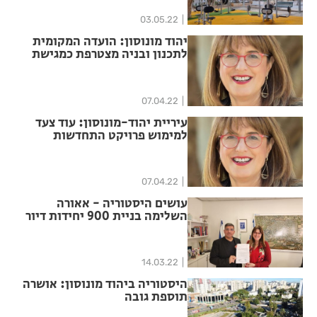
03.05.22
יהוד מונוסון: הועדה המקומית
לתכנון ובניה מצטרפת כמגישת
התוכנית במתחם בן צבי-כצנלסון
07.04.22
עיריית יהוד-מונוסון: עוד צעד
למימוש פרויקט התחדשות
עירונית בשלושה מתחמים בעיר
07.04.22
עושים היסטוריה - אאורה
השלימה בניית 900 יחידות דיור
ביהוד מונוסון
14.03.22
היסטוריה ביהוד מונוסון: אושרה
תוספת גובה