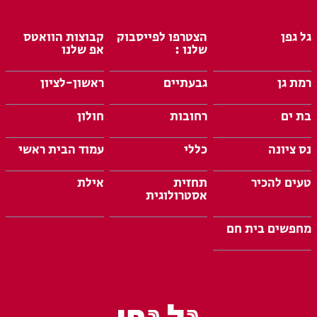
גל גפן
הצטרפו לפייסבוק
קבוצות הוואטס
שלנו :
אפ שלנו
רמת גן
גבעתיים
ראשון-לציון
בת ים
רחובות
חולון
נס ציונה
כללי
עמוד הבית ראשי
טעים להכיר
תחזית
אילת
אסטרולוגית
מחפשים בית חם