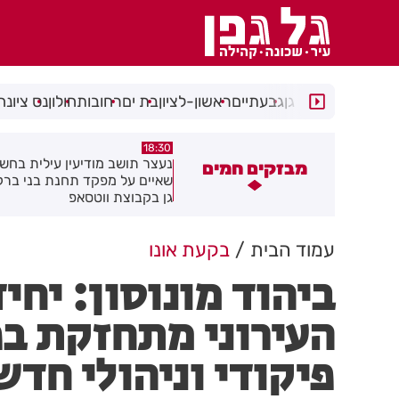
רמת גן
גבעתיים
ראשון-לציון
בת ים
רחובות
חולון
נס ציונה
18:30
18:41
חולון תקבל 2.5 מיליון שקלים
נעצר תושב מודיעין עילית בחש
מבזקים חמים
הפחתת זיהום האוויר מתחבורה
שאיים על מפקד תחנת בני בר
גן בקבוצת ווטסאפ
עמוד הבית
בקעת אונו
ביהוד מונוסון: יחי
העירוני מתחזקת ב
פיקודי וניהולי חדש