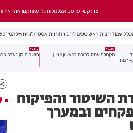
צרו קשר
פרסם אצלנו
לוח גל גפן
תקנון אתר
אודות
כללי
עמוד הבית ראשי
טעים להכיר
תחזית אסטרולוגית
אילת
מחפשי
17:02
17:49
ד
מקהלה אחת לכולם בראשון לציון
תושב חולון נעדר כבר
ק–רמת
דת השיטור והפיקוח
ע
פקחים ובמערך