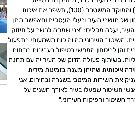
לת ברחבי העיר בלבד, מתמקדת בטיפול
בקריאות המתקבלות מהמוקד העירוני (106) וממוקד המשטרה (100), תשפר את איכות
ן של תושבי העיר ובעלי העסקים ותאפשר מתן
עיר, יעלה מקליס: "אני שמחה לבשר על חיזוק
ית. השיטור העירוני מהווה כוח משמעותי בתפעול
ים והן לביטחון הממשי בטיפול בעבירות בתחום
יליות. בשיתוף פעולה הדוק של העירייה עם תחנת
ה איכותית שתיתן מענה בזמינות מידית
ניק את השירות המיטבי בשגרה ובחירום, אני
אנשי השיטור שפעלו בעיר לאורך השנים על
ך השיטור והפיקוח העירוני."