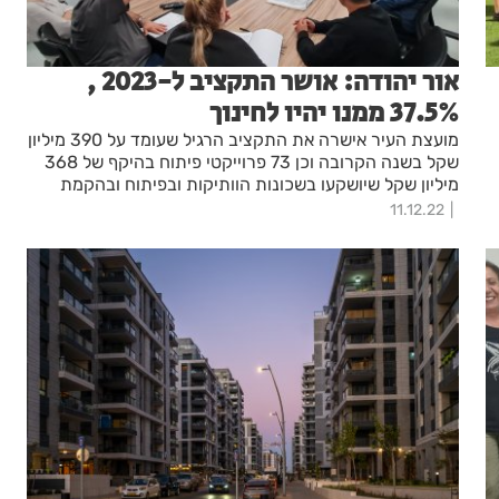
אור יהודה: אושר התקציב ל-2023 ,
37.5% ממנו יהיו לחינוך
מועצת העיר אישרה את התקציב הרגיל שעומד על 390 מיליון
שקל בשנה הקרובה וכן 73 פרוייקטי פיתוח בהיקף של 368
מיליון שקל שיושקעו בשכונות הוותיקות ובפיתוח ובהקמת
השכונות החדשות. ראש העיר, ליאת שוחט: "דואגים לסל
11.12.22
שירותים רחב ואיכותי לכל תושב ותושב בעיר"