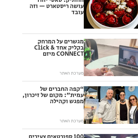
הוותיק: טאטי יהוד
עושה ריסטארט — וזה
עובד
מגשרים על המרחק
בקליק אחד Click &
CONNECT מיזם
מערכת האתר
“קפה החברים של
עמית”: מקום של זיכרון,
מפגש וקהילה
מערכת האתר
100 ספורטאים צעירים