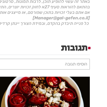
באתר זה עשוי להופיע תוכן, לרבות תמונות, סרטוני
בהתאם להוראות סעיף 27א לחוק זכויות יוצרים, התשס"ח–2007.
אם אתם בעלי זכויות בתוכן שפורסם, או מייצגים אות
[Manager@gal-gefen.co.il]
כל פנייה תיבדק בהקדם, ובמידת הצורך יינתן קרדיט
תגובות
הוסיפו תגובה