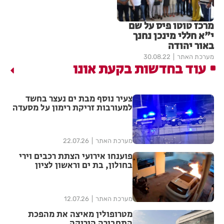
מרכז טוטו פיס על שם
י"א חללי מינכן נחנך
באור יהודה
מערכת האתר
30.08.22
עוד בחדשות בקעת אונו
צעיר נוסף מבת ים נעצר בחשד
למעורבות זריקת רימון על מסעדה
מערכת האתר
22.07.26
פוענחו אירועי הצתת רכבים וירי
בחולון, בת ים וראשון לציון
מערכת האתר
12.07.26
מטרופולין מאיצה את מהפכת
התחבורה הירוקה