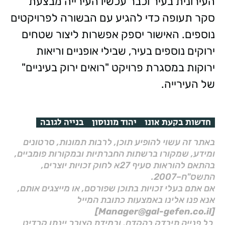
העירונית בעיר וכבר עכשיו העירייה מבצעת
סקר תעופה כדי להגיע עם הבשורה לפרויקטים
נוספים. האישור יספק אפשרות ליצור שטחים
ירוקים נוספים בעיר, שבילי אופניים וריאות
ירוקות במסגרת פרויקט "רואים ירוק בעיניים"
של העירייה.
חדשות בקעת אונו
יהוד מונוסון
בנייה לגובה
באתר זה עשוי להופיע תוכן, לרבות תמונות, סרטונים
ומידע, שמקורו ברשתות החברתיות ובמקורות פומביים,
בהתאם להוראות סעיף 27א לחוק זכויות יוצרים,
התשס"ח–2007.
אם אתם בעלי זכויות בתוכן שפורסם, או מייצגים אותם,
אנא פנו אלינו באמצעות כתובת המייל
[Manager@gal-gefen.co.il]
כל פנייה תיבדק בהקדם, ובמידת הצורך יינתן קרדיט