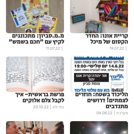
קריית אונו: החדר
מ.מ.סביון: מתכוננים
הקסום של מיכל
לקיץ עם "חכם בשמש"
11.07.22
19.07.22
הליכוד בשטח: חוזרים
פרשת בראשית- איך
לצמתים! דרושים
לקבל צלם אלוקים
מתנדבים
בתי לוין
20.10.22
מערכת
04.08.22