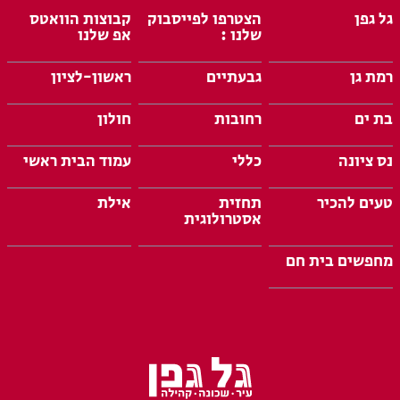
גל גפן
הצטרפו לפייסבוק
קבוצות הוואטס
שלנו :
אפ שלנו
רמת גן
גבעתיים
ראשון-לציון
בת ים
רחובות
חולון
נס ציונה
כללי
עמוד הבית ראשי
טעים להכיר
תחזית
אילת
אסטרולוגית
מחפשים בית חם