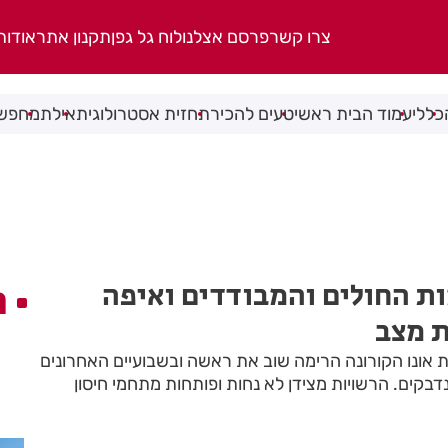
צרו קשר
פרסם אצלנו
לוח גל גפן
תקנון אתר
אודות
כללי
עמוד הבית ראשי
טעים להכיר
תחזית אסטרולוגית
אילת
מחפשי
ות החולים והמבודדים ואיפה
ה
 מצב
 אונו הקורונה הרימה שוב את ראשה ובשבועיים האחרונים
דבקים. הרשויות מצידן לא נחות ופותחות מתחמי חיסון