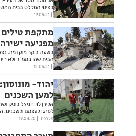
אל מוקד 106 ש
בפינוי המקלט בבית המשות
19.05.21
מתקפת טילים ב
מפגיעה ישירה 
בשעת בוקר מוקדמת, נפגע
הבית שהו בממ"ד ולא היו 
12.05.21
יהוד- מונוסון
למען השכנים
אלירן לוי, דניאל בוניק ו
לפרגן לעצמם ולשכנים. ה
מערכת
19.08.20