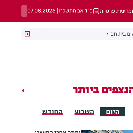
כ"ד אב התשפ"ו | 07.08.2026
מדיניות פרטיות
ם בית חם
נצפים ביותר
היום
השבוע
החודש
יממה אחרי המעצר: