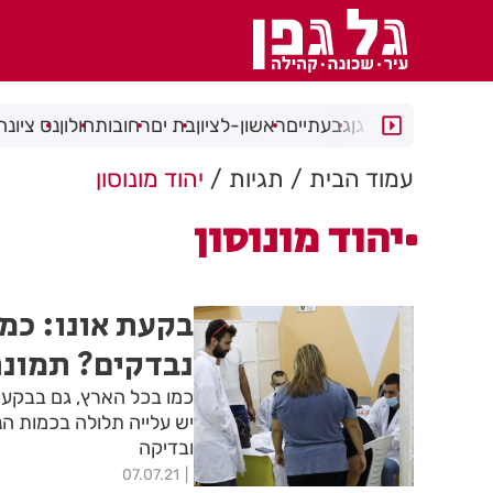
רמת גן
גבעתיים
ראשון-לציון
בת ים
רחובות
חולון
נס ציונה
עמוד הבית
תגיות
יהוד מונוסון
יהוד מונוסון
בקעת אונו: כמ
נבדקים? תמונת
כמו בכל הארץ, גם בבקעת
יש עלייה תלולה בכמות הנ
ובדיקה
07.07.21