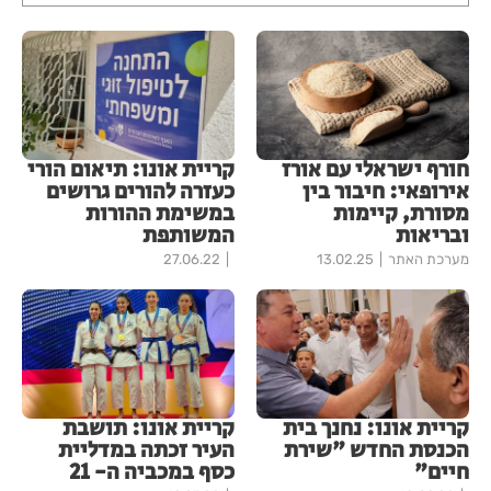
חורף ישראלי עם אורז
קריית אונו: תיאום הורי
אירופאי: חיבור בין
כעזרה להורים גרושים
מסורת, קיימות
במשימת ההורות
ובריאות
המשותפת
מערכת האתר
13.02.25
27.06.22
קריית אונו: נחנך בית
קריית אונו: תושבת
הכנסת החדש "שירת
העיר זכתה במדליית
חיים"
כסף במכביה ה- 21