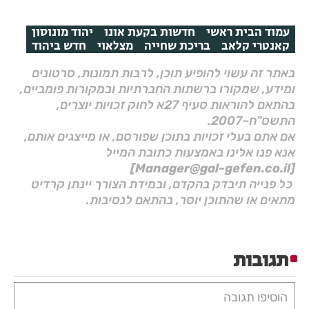
עמוד הבית ראשי
חדשות בקעת אונו
יהוד מונוסון
קאנטרי קלאב
בריכת שחייה
מצלאוי
חדש ביהוד
באתר זה עשוי להופיע תוכן, לרבות תמונות, סרטונים
ומידע, שמקורו ברשתות החברתיות ובמקורות פומביים,
בהתאם להוראות סעיף 27א לחוק זכויות יוצרים,
התשס"ח–2007.
אם אתם בעלי זכויות בתוכן שפורסם, או מייצגים אותם,
אנא פנו אלינו באמצעות כתובת המייל
[Manager@gal-gefen.co.il]
כל פנייה תיבדק בהקדם, ובמידת הצורך יינתן קרדיט
מתאים או שהתוכן יוסר, בהתאם לנסיבות.
תגובות
הוסיפו תגובה