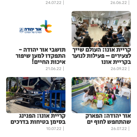
24.07.22
26.06.22
קריית אונו: העולם שייך
תושבי אור יהודה -
לצעירים – פעילות לנוער
התפקדו למען שיפור
בקריית אונו
איכות החיים!
21.06.22
26.09.22
אור יהודה: הפארק
קריית אונו: הפנינג
שהתחפש לחוף ים
בסימן בטיחות בדרכים
10.07.22
26.07.22