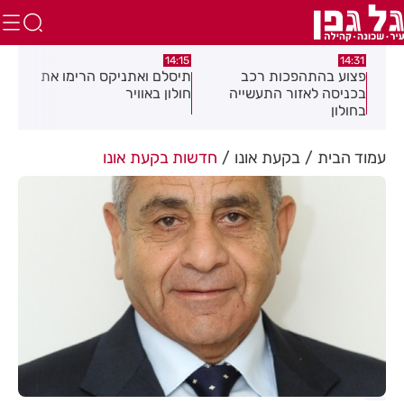
:05
14:15
14:31
מה
פצוע בהתהפכות רכב
תיסלם ואתניקס הרימו את
פצו
בכניסה לאזור התעשייה
חולון באוויר
חול
בחולון
עמוד הבית
בקעת אונו
חדשות בקעת אונו