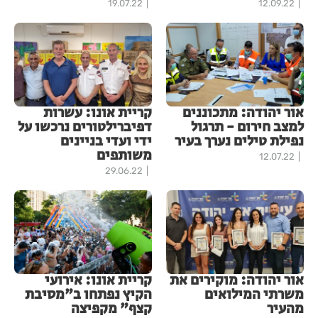
19.07.22
12.09.22
אור יהודה: מתכוננים
קריית אונו: עשרות
למצב חירום - תרגול
דפיברילטורים נרכשו על
נפילת טילים נערך בעיר
ידי ועדי בניינים
משותפים
12.07.22
29.06.22
אור יהודה: מוקירים את
קריית אונו: אירועי
משרתי המילואים
הקיץ נפתחו ב"מסיבת
מהעיר
קצף" מקפיצה