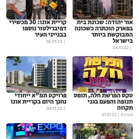
אור יהודה: שכונת בית
קריית אונו: 30 מכשירי
בפארק הוכתרה כשכונה
דפיברילטור נוספו
המבוקשת ביותר
בבנייני העיר
בישראל
05.01.23
24.10.22
טקס הפרשת חלה, תופס
פרויקט תמ"א ייחודי
תנופה והפעם בגני
נחנך היום בקריית אונו
תקווה
04.12.22
מערכת
01.01.23