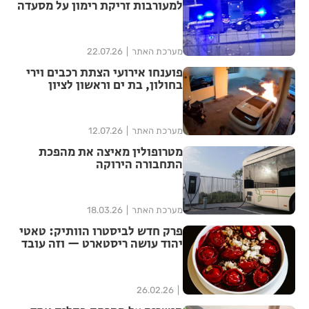
למעורבות זריקת רימון על מסעדה
מערכת האתר
22.07.26
פוענחו אירועי הצתת רכבים וירי
בחולון, בת ים וראשון לציון
מערכת האתר
12.07.26
מטרופולין מאיצה את מהפכת
התחבורה הירוקה
מערכת האתר
18.03.26
פרק חדש לביסטרו הוותיק: טאטי
יהוד עושה ריסטארט — וזה עובד
26.02.26