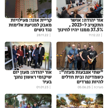
אור יהודה: אושר
קריית אונו: פעילויות
התקציב ל-2023 ,
מאבק למניעת אלימות
37.5% ממנו יהיו לחינוך
נגד נשים
28.11.22
11.12.22
"שתי אצבעות מעזה":
אור יהודה: מעון יום
כשמדינה ובית חדלים
שיקומי ראשון נחנך
להיות נפרדים
בעיר
מערכת
05.06.25
01.01.23