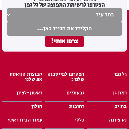
הצטרפו לרשימת התפוצה של גל גפן
גל גפן
הצטרפו לפייסבוק
קבוצות הוואטס
שלנו :
אפ שלנו
רמת גן
גבעתיים
ראשון-לציון
בת ים
רחובות
חולון
נס ציונה
כללי
עמוד הבית ראשי