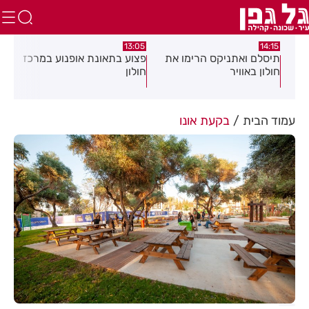
:58
13:05
14:15
תיסלם ואתניקס הרימו את
פצוע בתאונת אופנוע במרכז
גופ
חולון באוויר
חולון
עמוד הבית
בקעת אונו