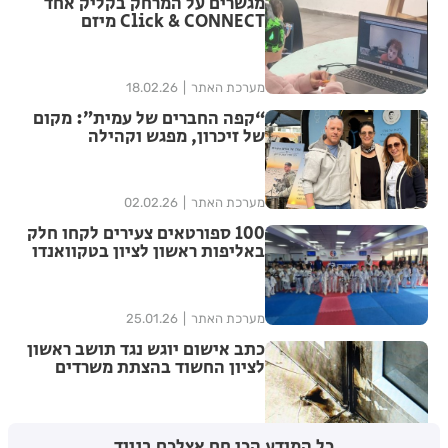
מגשרים על המרחק בקליק אחד
Click & CONNECT מיזם
מערכת האתר
18.02.26
“קפה החברים של עמית”: מקום
של זיכרון, מפגש וקהילה
מערכת האתר
02.02.26
100 ספורטאים צעירים לקחו חלק
באליפות ראשון לציון בטקוואנדו
מערכת האתר
25.01.26
כתב אישום יוגש נגד תושב ראשון
לציון החשוד בהצתת משרדים
מערכת האתר
13.01.26
כל המידע הכי חם אצלכם בנייד