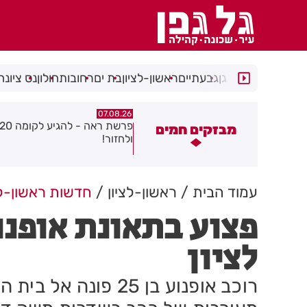
רמת גן
גבעתיים
ראשון-לציון
בת ים
רחובות
חולון
נס ציונה
07.08.26
07.08.26
פרשת ראה - להגיע לקומה 20
פצוע בהתהפכות רכב בכניסה ל
מבזקים חמים
לחזור!
התעשייה בחולון
עמוד הבית
ראשון-לציון
חדשות ראשון-לצ
פצוע בתאונת אופנו
לציון
רוכב אופנוע בן 25 פ