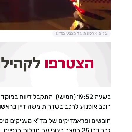
צילום: ארכיון תיעוד מבצעי מד"א
רוכב אופנוע לרכב בשדרות משה דיין בראשון 
חובשים ופראמדיקים של מד"א מעניקים טיפול 
גבר כבן 25 במצב בינוני עם חבלות בגפיים.