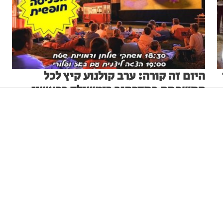
היום זה קורה: ערב קולנוע קיץ לכל
המשפחה במדרחוב רוטשילד בראשון
לציון
"שני מהסרטים" יוצא לדרך עם משחקים, מופע ליצני והקרנת
ניגודיות גבוהה
שחור צהוב
היפוך צבעים
הדגשת כותרות
הסרט "עולם המשאלות" – הכניסה חופשית
בתי לוין
03.08.26
הקטנת מסך
סמן גדול
סמן שחור
מצב קריאה
איפוס הגדרות
הצהרת נגישות
דיווח הפרה