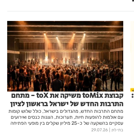
קבוצת toMix משיקה את toX - מתחם
התרבות החדש של ישראל בראשון לציון
מתחם התרבות החדש, מהגדולים בישראל, כולל שלוש קומות
עם אולמות להופעות חיות, תערוכות, הצגות כנסים ואירועים
עסקיים בהשקעה של כ-25 מיליון שקלים בין מופעי הפתיחה
החגיגיים: החברים של נטאשה| התקווה 6| תיסלם| מרגי
בתי לוין
29.07.26