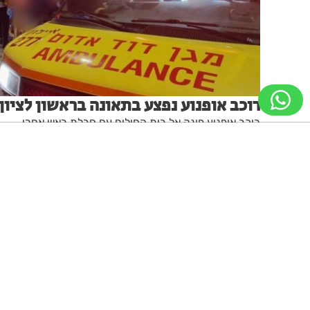
רוכב אופנוע נפצע בתאונה בראשון לציון
רוכב אופנוע פונה אל בית החולים עם חבלת ראש אחרי
שנפגע מרכב ברחוב חלוצי יסוד המעלה
מערכת האתר
12.07.26
ניווט מקלדת
ביטול הבהובים
מונוכרום
ספיה
גופן קריא
הגדלת גופן
הקטנת גופן
הגדלת מסך