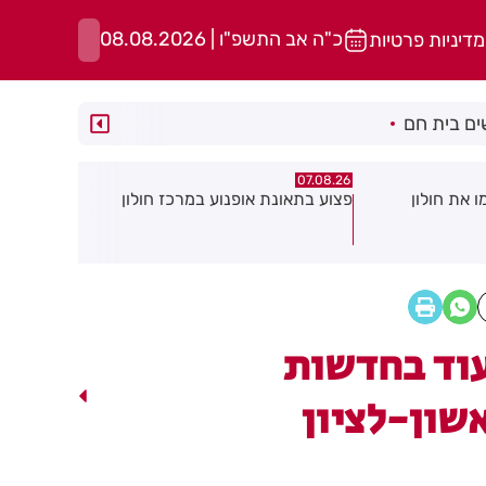
כ"ה אב התשפ"ו | 08.08.2026
מדיניות פרטיות
ם בית חם
07.08.26
07.08.26
במרכז חולון
גופה נפלטה אל חוף בת ים
חשד להצתה
גן: שבעה ד
עשן
וד בחדשות
שון-לציון