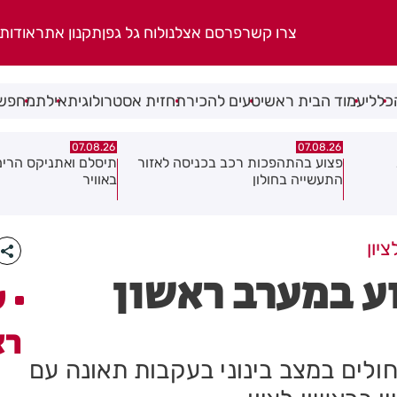
צרו קשר
פרסם אצלנו
לוח גל גפן
תקנון אתר
אודות
כללי
עמוד הבית ראשי
טעים להכיר
תחזית אסטרולוגית
אילת
מחפשי
07.08.26
07.08.26
אזור
תיסלם ואתניקס הרימו את חולון
פצוע בתאונת אופנוע 
באוויר
יון
ע במערב ראשון
ע
רא
ונה אל בית החולים במצב בינוני בעקבות תאונה עם