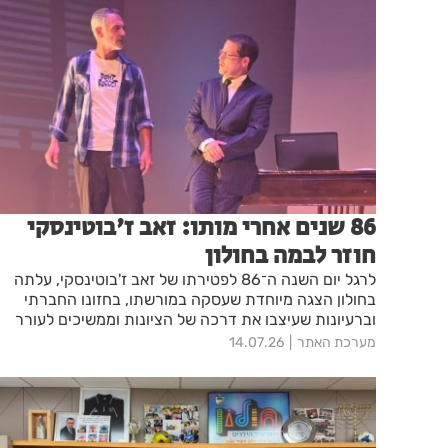
86 שנים אחרי מותו: זאב ז'בוטינסקי
חוזר לבמה בחולון
לרגל יום השנה ה־86 לפטירתו של זאב ז'בוטינסקי, עלתה
בחולון הצגה מיוחדת שעסקה במורשתו, בחזונו החברתי
וברעיונות שעיצבו את דרכה של הציונות וממשיכים לעורר
שיח גם בימינו.
מערכת האתר
14.07.26