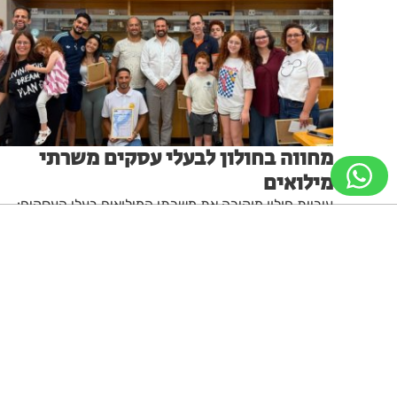
מחווה בחולון לבעלי עסקים משרתי
מילואים
עיריית חולון מוקירה את משרתי המילואים בעלי העסקים:
מהחזית הצבאית – לחזית הכלכלית
מערכת האתר
26.07.26
ניווט מקלדת
ביטול הבהובים
מונוכרום
ספיה
גופן קריא
הגדלת גופן
הקטנת גופן
הגדלת מסך