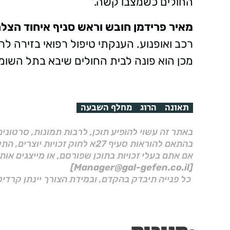
החולים כשמצבו קשה."
מאיר פרידמן חובש וראש סניף איחוד הצלה
רכב ואופנוע. הענקתי טיפול רפואי בזירה 
מכן הוא פונה לבית החולים שיבא בתל השומר. נהג הרכב (כבן 50
תאונה
הרוג
מחלף השבעה
באתר זה עשוי להופיע תוכן, לרבות תמונות, סרטוני
בהתאם להוראות סעיף 27א לחוק זכויות יוצרים, התשס"ח–2007.
אם אתם בעלי זכויות בתוכן שפורסם, או מייצגים אות
[Manager@gal-gefen.co.il]
כל פנייה תיבדק בהקדם, ובמידת הצורך יינתן קרדיט