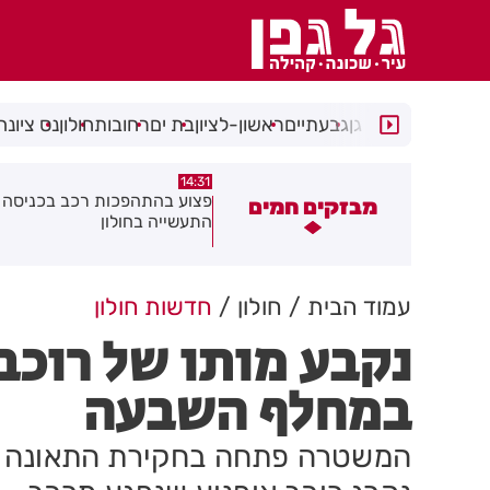
רמת גן
גבעתיים
ראשון-לציון
בת ים
רחובות
חולון
נס ציונה
14:15
14:31
צוע בהתהפכות רכב בכניסה לאזור
תיסלם ואתניקס הרימו את חולון
מבזקים חמים
תעשייה בחולון
באוויר
עמוד הבית
חולון
חדשות חולון
נקבע מותו של רוכב
במחלף השבעה