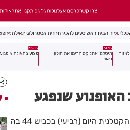
צרו קשר
פרסם אצלנו
לוח גל גפן
תקנון אתר
אודות
כללי
עמוד הבית ראשי
טעים להכיר
תחזית אסטרולוגית
אילת
מחפשי
08:58
13:05
פצוע בתאונת אופנוע במרכז חולון
גופה נפלטה אל חוף ב
 האופנוע שנפגע
ע
המשטרה פתחה בחקירת התאונה הקטלנית היום (רביעי) בכביש 44 בה