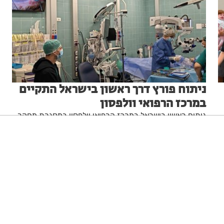
ניתוח פורץ דרך ראשון בישראל התקיים
במרכז הרפואי וולפסון
ניתוח ראשון בישראל במרכז הרפואי וולפסון במסגרת מחקר
פורץ דרך לטיפול גנטי במחלת ה-AMD
מערכת האתר
03.08.26
ניגודיות גבוהה
שחור צהוב
היפוך צבעים
הדגשת כותרות
הקטנת מסך
סמן גדול
סמן שחור
מצב קריאה
איפוס הגדרות
הצהרת נגישות
דיווח הפרה