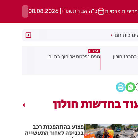
כ"ה אב התשפ"ו | 08.08.2026
מדיניות פרטיות
ם בית חם
05:43
08:29
ת ים
חשד להצתה בשלושה מוקדים ברמת
הסוף לקורקי
גן: שבעה דיירים נפגעו קל משאיפת
עשן
וד בחדשות חולון
פצוע בהתהפכות רכב
בכניסה לאזור התעשייה