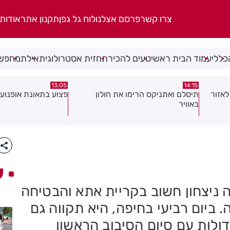
צרו קשר
פרסם אצלנו
לוח גל גפן
תקנון אתר
אודות
כללי
עמוד הבית ראשי
טעים להכיר
תחזית אסטרולוגית
אילת
מחפשי
08:58
13:05
פצוע בתאונת אופנוע במרכז חולון
גופה נפלטה אל חוף ב
ע
 ניצחון חשוב בקריית אתא והבטיחה
 ביום רביעי בחיפה, היא תקווה גם
ולות עם סיום הסיבוב הראשון