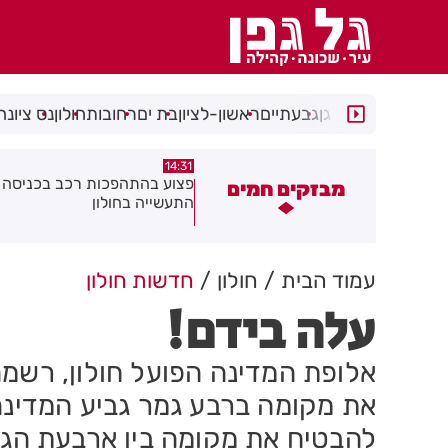
רמת גן
גבעתיים
ראשון-לציון
בת ים
רחובות
חולון
נס ציונה
14:15
14:31
צוע בהתהפכות רכב בכניסה לאזור
תיסלם ואתניקס הרימו את חולון
מבזקים חמים
תעשייה בחולון
באוויר
עמוד הבית
חולון
חדשות חולון
עלה בידם!
אלופת המדינה הפועל חולון, רשמה
את מקומה ברבע גמר גביע המדינה.
להבטיח את מקומה בין ארבעת הגד