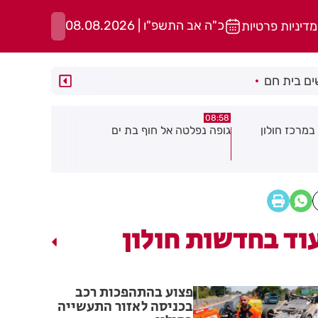
כ"ה אב התשפ"ו | 08.08.2026
מדיניות פרטיות
ם בית חם
05:43
08:29
ת ים
חשד להצתה בשלושה מוקדים ברמת
הסוף לקורקי
גן: שבעה דיירים נפגעו קל משאיפת
עשן
וד בחדשות חולון
פצוע בהתהפכות רכב
בכניסה לאזור התעשייה