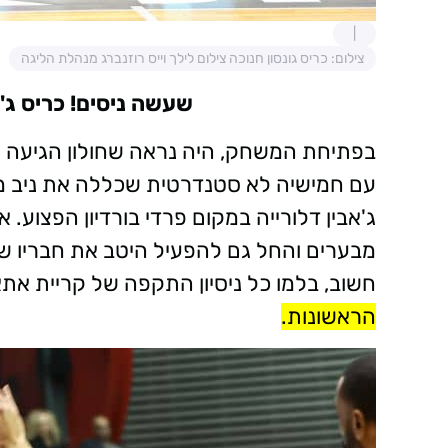
צילום: כריס גונסון חנוכה צילום לילך וייס רוזנברג מנהלת הליגה
שעשה ניסים! כריס ג'
בפתיחת המשחק, היה נראה שחולון הגיעה "
עם חמישיה לא סטנדרטית שכללה את ניב מש
ג'אבין דלורייה במקום פרדי בורדיון הפצוע.
מבערים והחל גם להפעיל היטב את חבריו שצ
חשוב, בלמו כל ניסיון התקפה של קריית את
הראשונות.