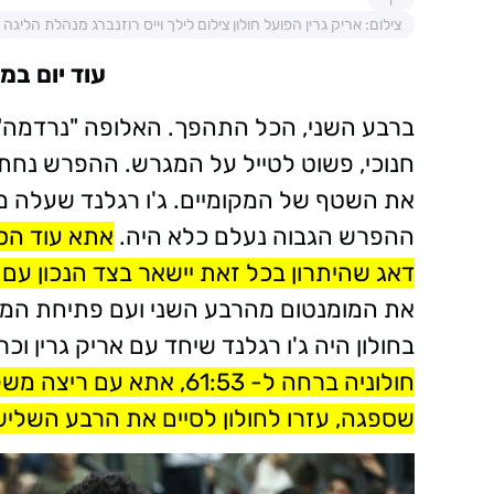
צילום: אריק גרין הפועל חולון צילום לילך וייס רוזנברג מנהלת הליגה
עוד יום במ
ברבע השני, הכל התהפך. האלופה "נרדמה" 
חנוכי, פשוט לטייל על המגרש. ההפרש נחתך
את השטף של המקומיים. ג'ו רגלנד שעלה 
ההפרש הגבוה נעלם כלא היה.
אתא עוד הספ
דאג שהיתרון בכל זאת יישאר בצד הנכון עם היר
בחולון היה ג'ו רגלנד שיחד עם אריק גרין וכר
חולוניה ברחה ל- 61:53, א
שספגה, עזרו לחולון לסיים את הרבע השלישי ביתר