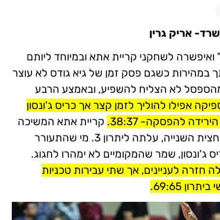
שרד- אריק גרין
ואיפשרה לשחקני קריית אתא ובמיוחד ליותם
 במהירות כשגם פסק זמן של גיא גודס לא עוצר
מהספסל לא הצליח להשפיע, ובאמצע הרבע
יקה אפילו להוליך לזמן קצר אך כריס ג'ונסון
ידה להפסקה- 38:37.
קריית אתא המשיכה
את המומנטום מהרבע השני ועם פתיחת המחצית השנייה, עלתה ליתרון 3. מי שהתעורר
יס ג'ונסון, שמר שהמקומיים לא ימהרו לחגוג.
תא עם ריצה משלה חזרה לעניינים, אך שתי עבירות טכניות
ון 69:65.