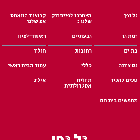
גל גפן
הצטרפו לפייסבוק
קבוצות הוואטס
שלנו :
אפ שלנו
רמת גן
גבעתיים
ראשון-לציון
בת ים
רחובות
חולון
נס ציונה
כללי
עמוד הבית ראשי
טעים להכיר
תחזית
אילת
אסטרולוגית
מחפשים בית חם