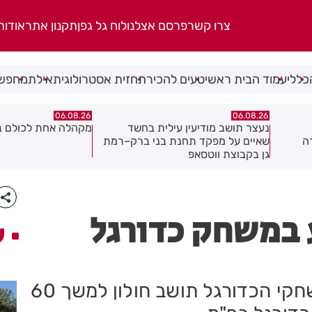
צרו קשר
פרסם אצלנו
לוח גל גפן
תקנון אתר
אודות
כללי
עמוד הבית ראשי
טעים להכיר
תחזית אסטרולוגית
אילת
מחפשי
06.08.26
06.08.26
ד
מקהלה אחת לכולם בראשון לציון
תושב חולון נעדר כבר
ק–רמת
 במשחק כדורגל
ע
המשטרה הרחיקה היום (שני) ממשחקי הכדורגל תושב חולון למשך 60