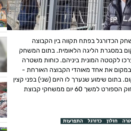
בתאריך 13.1.23 לקיום משחק הכדורגל בפתח תקווה בין הקבוצה
קום במסגרת הליגה הלאומית. בתום המשחק
 האוהדים שנערכו לקטטה המונית ביניהם. כוחות משטרה
ו במקום את אחד מאוהדי הקבוצה האורחת -
סדר במקום. בתום שימוע שנערך לו היום (שני) בפני קצין
האג"מ בתחנה, הוחלט להרחיקו בהתאם לחוק הספורט למשך 60 יום ממשחקי קבוצת
רה
חולון
כדורגל
התפרעות