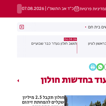
כ"ד אב התשפ"ו | 07.08.2026
מדיניות פרטיות
ם בית חם
06.08.26
06.08.26
 שבועיים
"הרצל שמח בחמישי": עיריית רחובות
נפגעת בעבו
יוצאת ביוזמה חדשה לעידוד העסקים
שחשוב לדעת
במרכז העיר
שלך
וד בחדשות חולון
חולון תקבל 2.5 מיליון
שקלים להפחתת זיהום