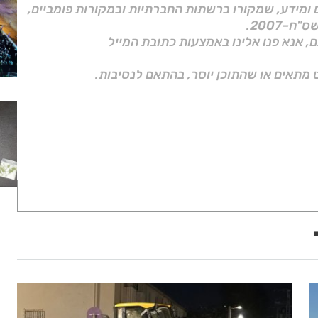
ם ומידע, שמקורו ברשתות החברתיות ובמקורות פומביים,
ם, אנא פנו אלינו באמצעות כתובת המייל
 מתאים או שהתוכן יוסר, בהתאם לנסיבות.