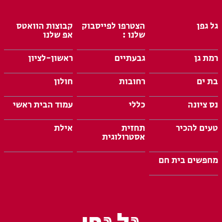
גל גפן
הצטרפו לפייסבוק
קבוצות הוואטס
שלנו :
אפ שלנו
רמת גן
גבעתיים
ראשון-לציון
בת ים
רחובות
חולון
נס ציונה
כללי
עמוד הבית ראשי
טעים להכיר
תחזית
אילת
אסטרולוגית
מחפשים בית חם