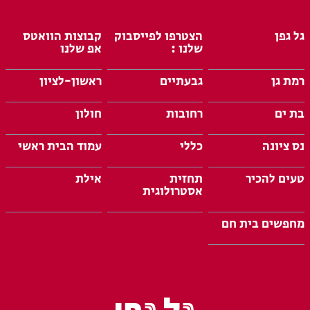
גל גפן
הצטרפו לפייסבוק
קבוצות הוואטס
שלנו :
אפ שלנו
רמת גן
גבעתיים
ראשון-לציון
בת ים
רחובות
חולון
נס ציונה
כללי
עמוד הבית ראשי
טעים להכיר
תחזית
אילת
אסטרולוגית
מחפשים בית חם