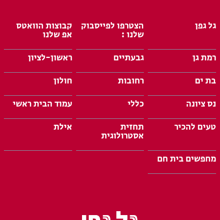
גל גפן
הצטרפו לפייסבוק
קבוצות הוואטס
שלנו :
אפ שלנו
רמת גן
גבעתיים
ראשון-לציון
בת ים
רחובות
חולון
נס ציונה
כללי
עמוד הבית ראשי
טעים להכיר
תחזית
אילת
אסטרולוגית
מחפשים בית חם