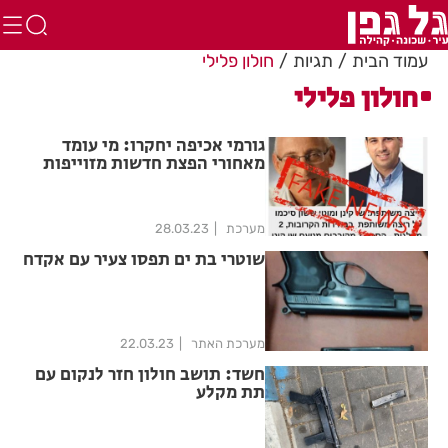
עמוד הבית
תגיות
חולון פלילי
חולון פלילי
גורמי אכיפה יחקרו: מי עומד
מאחורי הפצת חדשות מזוייפות
במטרה לפגוע בקמפיין של שי קינן
מערכת
28.03.23
שוטרי בת ים תפסו צעיר עם אקדח
מערכת האתר
22.03.23
חשד: תושב חולון חזר לנקום עם
תת מקלע