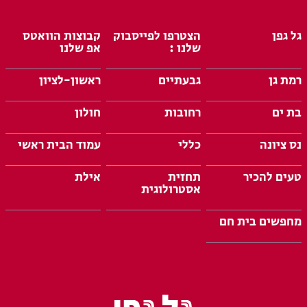
גל גפן
הצטרפו לפייסבוק
קבוצות הוואטס
שלנו :
אפ שלנו
רמת גן
גבעתיים
ראשון-לציון
בת ים
רחובות
חולון
נס ציונה
כללי
עמוד הבית ראשי
טעים להכיר
תחזית
אילת
אסטרולוגית
מחפשים בית חם