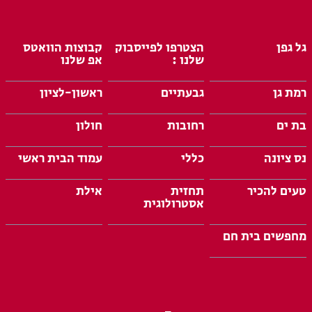
גל גפן
הצטרפו לפייסבוק
קבוצות הוואטס
שלנו :
אפ שלנו
רמת גן
גבעתיים
ראשון-לציון
בת ים
רחובות
חולון
נס ציונה
כללי
עמוד הבית ראשי
טעים להכיר
תחזית
אילת
אסטרולוגית
מחפשים בית חם