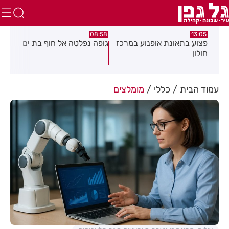
:29
08:58
13:05
ת
פצוע בתאונת אופנוע במרכז
גופה נפלטה אל חוף בת ים
חשד
חולון
מוק
דיי
עשן
עמוד הבית
כללי
מומלצים