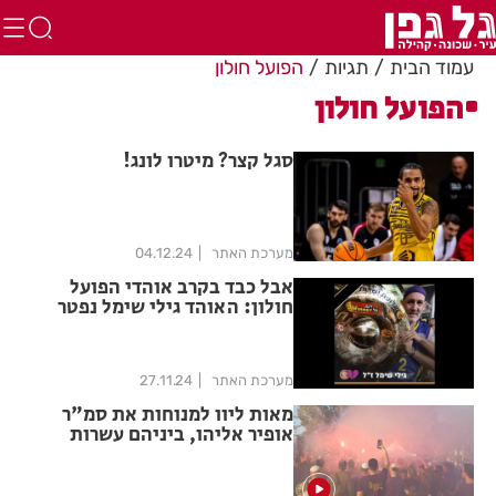
עמוד הבית
תגיות
הפועל חולון
הפועל חולון
סגל קצר? מיטרו לונג!
מערכת האתר
04.12.24
אבל כבד בקרב אוהדי הפועל
חולון: האוהד גילי שימל נפטר
במפתיע
מערכת האתר
27.11.24
מאות ליוו למנוחות את סמ"ר
אופיר אליהו, ביניהם עשרות
אוהדי הפועל חולון