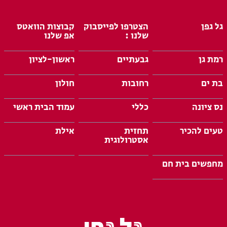
גל גפן
הצטרפו לפייסבוק
קבוצות הוואטס
שלנו :
אפ שלנו
רמת גן
גבעתיים
ראשון-לציון
בת ים
רחובות
חולון
נס ציונה
כללי
עמוד הבית ראשי
טעים להכיר
תחזית
אילת
אסטרולוגית
מחפשים בית חם