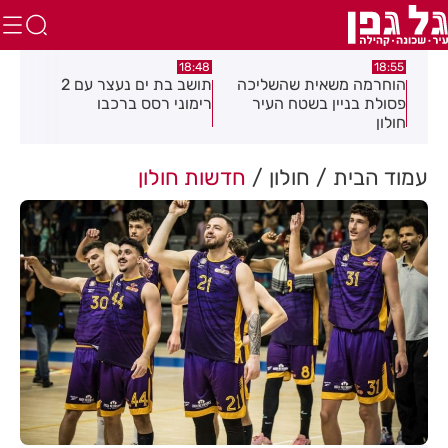
:04
16:21
18:48
כה
תושב בת ים נעצר עם 2
יום שני ברציפות: שני שוהים
צעי
רימוני רסס ברכבו
בלתי חוקיים אותרו ברמת גן
בכנ
בעקבות דיווח של תושבת
עמוד הבית
חולון
חדשות חולון