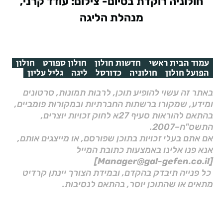
חולוניה רוקדת בסיום- צילום: עודד קרני,
מנהלת הליגה
עמוד הבית ראשי
חדשות חולון
חולון ספורט
חולון
הפועל חולון
חולוניה
כדורסל
ליגה
גליל עליון
באתר זה עשוי להופיע תוכן, לרבות תמונות, סרטונים
ומידע, שמקורו ברשתות החברתיות ובמקורות פומביים,
בהתאם להוראות סעיף 27א לחוק זכויות יוצרים,
התשס"ח–2007.
אם אתם בעלי זכויות בתוכן שפורסם, או מייצגים אותם,
אנא פנו אלינו באמצעות כתובת המייל
[Manager@gal-gefen.co.il]
כל פנייה תיבדק בהקדם, ובמידת הצורך יינתן קרדיט
מתאים או שהתוכן יוסר, בהתאם לנסיבות.