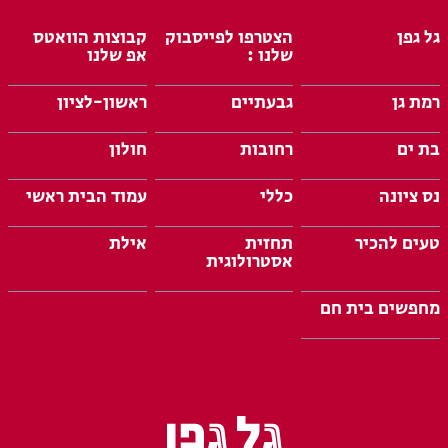
גל גפן
הצטרפו לפייסבוק
קבוצות הוואטס
שלנו :
אפ שלנו
רמת גן
גבעתיים
ראשון-לציון
בת ים
רחובות
חולון
נס ציונה
כללי
עמוד הבית ראשי
טעים להכיר
תחזית
אילת
אסטרולוגית
מחפשים בית חם