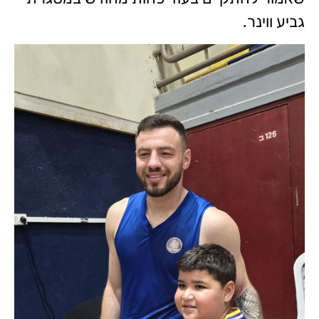
גביע ווינר.