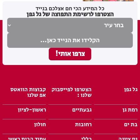
מערכת האתר
06.08.26
כל המידע הכי חם אצלכם בנייד
הצטרפו לרשימת התפוצה של גל גפן
גל גפן
הצטרפו לפייסבוק
קבוצות הוואטס
שלנו :
אפ שלנו
רמת גן
גבעתיים
ראשון-לציון
בת ים
רחובות
חולון
נס ציונה
כללי
עמוד הבית ראשי