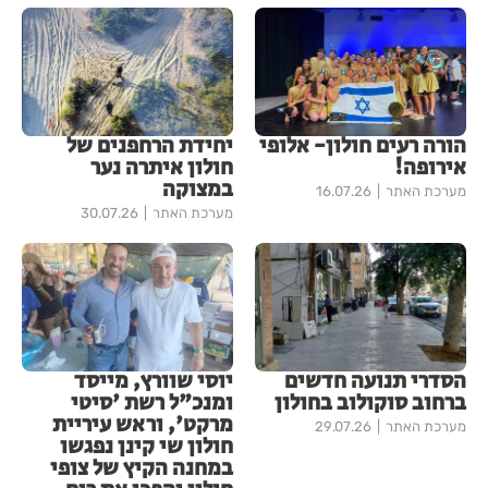
הורה רעים חולון- אלופי
יחידת הרחפנים של
אירופה!
חולון איתרה נער
במצוקה
מערכת האתר
16.07.26
מערכת האתר
30.07.26
הסדרי תנועה חדשים
יוסי שוורץ, מייסד
ברחוב סוקולוב בחולון
ומנכ"ל רשת 'סיטי
מרקט', וראש עיריית
מערכת האתר
29.07.26
חולון שי קינן נפגשו
במחנה הקיץ של צופי