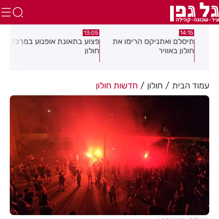
:58
13:05
14:15
תיסלם ואתניקס הרימו את
פצוע בתאונת אופנוע במרכז
גופ
חולון באוויר
חולון
עמוד הבית
חולון
חדשות חולון