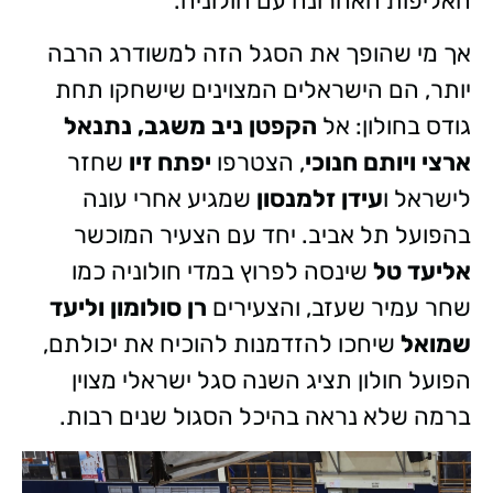
האליפות האחרונה עם חולוניה.
אך מי שהופך את הסגל הזה למשודרג הרבה
יותר, הם הישראלים המצוינים שישחקו תחת
גודס בחולון: אל
הקפטן ניב משגב, נתנאל
ארצי ויותם חנוכי
, הצטרפו
יפתח זיו
שחזר
לישראל ו
עידן זלמנסון
שמגיע אחרי עונה
בהפועל תל אביב. יחד עם הצעיר המוכשר
אליעד טל
שינסה לפרוץ במדי חולוניה כמו
שחר עמיר שעזב, והצעירים
רן סולומון וליעד
שמואל
שיחכו להזדמנות להוכיח את יכולתם,
הפועל חולון תציג השנה סגל ישראלי מצוין
ברמה שלא נראה בהיכל הסגול שנים רבות.