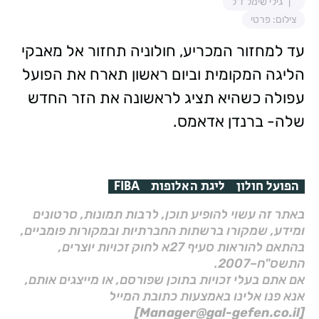
גילי שימל ז"ל
צילום: פרטי
עד למחזור המכריע, חולוניה תחזור אל מאבקי
הליגה המקומית וביום ראשון תארח את הפועל
עפולה כשהיא תציג לראשונה את הזר החדש
שלה- ברנדן אדאמס.
הפועל חולון
ליגת האלופות
FIBA
באתר זה עשוי להופיע תוכן, לרבות תמונות, סרטונים
ומידע, שמקורו ברשתות החברתיות ובמקורות פומביים,
בהתאם להוראות סעיף 27א לחוק זכויות יוצרים,
התשס"ח–2007.
אם אתם בעלי זכויות בתוכן שפורסם, או מייצגים אותם,
אנא פנו אלינו באמצעות כתובת המייל
[Manager@gal-gefen.co.il]