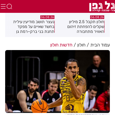
.26
06.08.26
06.08.26
חולון תקבל 2.5 מיליון
נעצר תושב מודיעין עילית
מקה
ת
שקלים להפחתת זיהום
בחשד שאיים על מפקד
לציו
האוויר מתחבורה
תחנת בני ברק–רמת גן
בקבוצת ווטסאפ
עמוד הבית
חולון
חדשות חולון