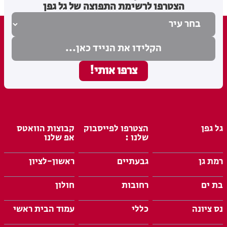
הצטרפו לרשימת התפוצה של גל גפן
גל גפן
הצטרפו לפייסבוק
קבוצות הוואטס
שלנו :
אפ שלנו
רמת גן
גבעתיים
ראשון-לציון
בת ים
רחובות
חולון
נס ציונה
כללי
עמוד הבית ראשי