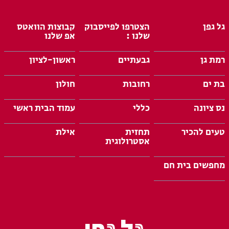
גל גפן
הצטרפו לפייסבוק
קבוצות הוואטס
שלנו :
אפ שלנו
רמת גן
גבעתיים
ראשון-לציון
בת ים
רחובות
חולון
נס ציונה
כללי
עמוד הבית ראשי
טעים להכיר
תחזית
אילת
אסטרולוגית
מחפשים בית חם