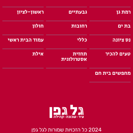
רמת גן
גבעתיים
ראשון-לציון
בת ים
רחובות
חולון
נס ציונה
כללי
עמוד הבית ראשי
טעים להכיר
תחזית
אילת
אסטרולוגית
מחפשים בית חם
2024 כל הזכויות שמורות לגל גפן