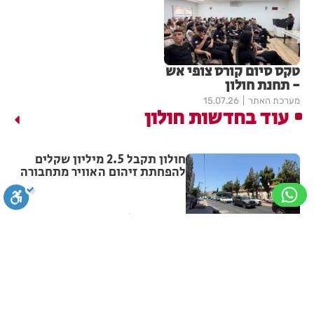
טקס סיום קורס צופי אש
- תחנת חולון
מערכת האתר
15.07.26
עוד בחדשות חולון
חולון תקבל 2.5 מיליון שקלים
להפחתת זיהום האוויר מתחבורה
מערכת האתר
06.08.26
תושב חולון נעדר כבר שבועיים
סגירה
ביטול הבהובים
מונוכרום
ספיה
מערכת האתר
06.08.26
ניגודיות גבוהה
שחור צהוב
היפוך צבעים
הדגשת כותרות