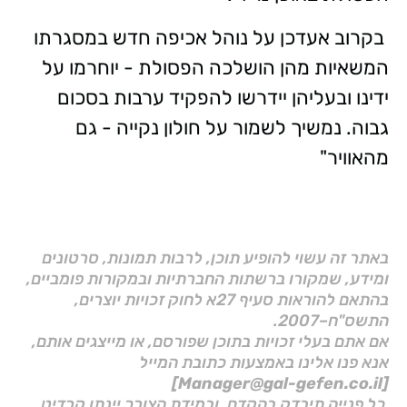
בקרוב אעדכן על נוהל אכיפה חדש במסגרתו
המשאיות מהן הושלכה הפסולת - יוחרמו על
ידינו ובעליהן יידרשו להפקיד ערבות בסכום
גבוה. נמשיך לשמור על חולון נקייה - גם
מהאוויר"
באתר זה עשוי להופיע תוכן, לרבות תמונות, סרטונים
ומידע, שמקורו ברשתות החברתיות ובמקורות פומביים,
בהתאם להוראות סעיף 27א לחוק זכויות יוצרים,
התשס"ח–2007.
אם אתם בעלי זכויות בתוכן שפורסם, או מייצגים אותם,
אנא פנו אלינו באמצעות כתובת המייל
[Manager@gal-gefen.co.il]
כל פנייה תיבדק בהקדם, ובמידת הצורך יינתן קרדיט