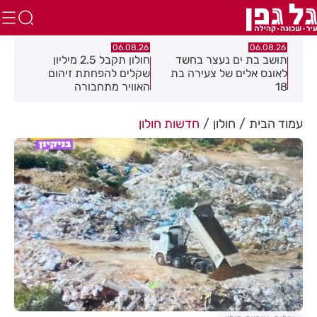
.26
06.08.26
06.08.26
תושב בת ים נעצר בחשד
חולון תקבל 2.5 מיליון
נעצ
לאונס אלים של צעירה בת
שקלים להפחתת זיהום
בחש
18
האוויר מתחבורה
תחנ
בקב
עמוד הבית
חולון
חדשות חולון