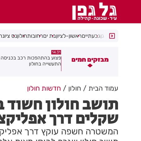
רמת גן
גבעתיים
ראשון-לציון
בת ים
רחובות
חולון
נס ציונה
14:15
14:31
צוע בהתהפכות רכב בכניסה לאזור
תיסלם ואתניקס הרימו את חולון
מבזקים חמים
תעשייה בחולון
באוויר
עמוד הבית
חולון
חדשות חולון
תושב חולון חשוד ב
שקלים דרך אפליקצ
המשטרה חשפה עוקץ דרך אפליקצי