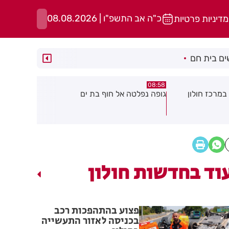
כ"ה אב התשפ"ו | 08.08.2026
מדיניות פרטיות
ם בית חם
05:43
08:29
ת ים
חשד להצתה בשלושה מוקדים ברמת
הסוף לקורקי
גן: שבעה דיירים נפגעו קל משאיפת
עשן
וד בחדשות חולון
פצוע בהתהפכות רכב
בכניסה לאזור התעשייה