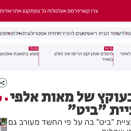
צרו קשר
פרסם אצלנו
לוח גל גפן
תקנון אתר
אודות
כללי
עמוד הבית ראשי
טעים להכיר
תחזית אסטרולוגית
אילת
מחפשי
08:58
13:05
פצוע בתאונת אופנוע במרכז חולון
גופה נפלטה אל חוף ב
עוקץ של מאות אלפי
ע
יית "ביט"
ית "ביט" בה על פי החשד מעורב גם