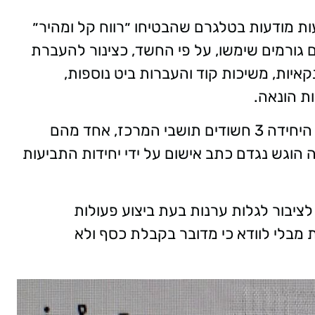
ת מודעות בטלגרם שהבטיחו ״רווח קל ומהיר״
 גורמים שימשו, על פי החשד, כצינור להעברת
איות, משיכות קוד והעברות ביט נוספות,
ת הונאה.
עם מעבר החקירה לשלב הגלוי, עצרו חוקרי היחידה 3 חשודים תושבי המרכז, אחד מהם
ה הוגש נגדם כתב אישום על ידי יחידות התביעות
יבור לגלות ערנות בעת ביצוע פעולות
מבלי לוודא כי מדובר בקבלת כסף ולא