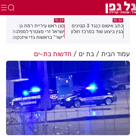
.26
10:29
10:30
טים
כתב אישום כנגד 3 קטינים
סגן ראש עיריית רמת גן
חוב
בגין ביצוע שוד במרכז חולון
ישראל זרי מצטרף למפלגת
חיי
"ישר" בראשות גדי איזנקוט
עמוד הבית
בת ים
חדשות בת-ים