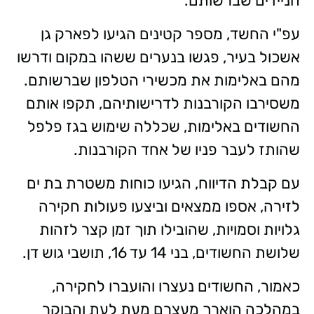
הניידים שברשותם.
עפ"י החשד, מספר קטינים הגיעו לפארק גן
אשכול בעיר, פגשו בנערים ששהו במקום ודרשו
מהם באלימות את מכשירי הטלפון שברשותם.
משסירבו הקורבנות לדרישותיהם, תקפו אותם
החשודים באלימות, שכללה שימוש בגז פלפל
שהותז לעבר פניו של אחד הקורבנות.
עם קבלת הדיווח, הגיעו כוחות משטרת בת ים
לזירה, אספו ממצאים וביצעו פעולות חקירה
גלויות וסמויות, שהובילו תוך זמן קצר לזהות
שלושת החשודים, בני 14 עד 16, תושבי גוש דן.
כאמור, החשודים נעצרו והועברו לחקירה,
במהלכה הוארך מעצרם מעת לעת והבוקר