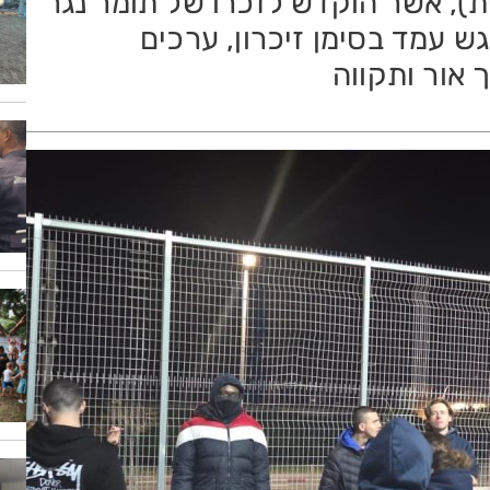
ית), אשר הוקדש לזכרו של תומר נגר
 בלחימה ב-7.10, המפגש עמד בסימן זיכרון, ערכים
 אור ותקווה