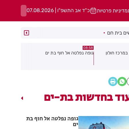
כ"ד אב התשפ"ו | 07.08.2026
מדיניות פרטיות
ם בית חם
05:43
08:29
ת ים
חשד להצתה בשלושה מוקדים ברמת
הסוף לקורקי
גן: שבעה דיירים נפגעו קל משאיפת
עשן
וד בחדשות בת-ים
גופה נפלטה אל חוף בת
ים