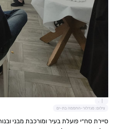
.
צילום: מגדלור-החממה בת-ים
סיירת סח״י פועלת בעיר ומורכבת מבני ובנות