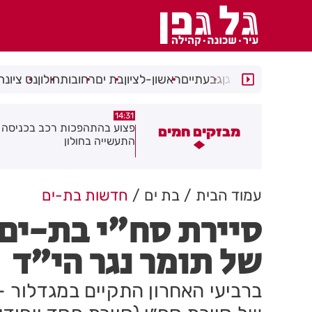
רמת גן
גבעתיים
ראשון-לציון
בת ים
רחובות
חולון
נס ציונה
14:15
14:31
צוע בהתהפכות רכב בכניסה לאזור
תיסלם ואתניקס הרימו את חולון
מבזקים חמים
תעשייה בחולון
באוויר
עמוד הבית
בת ים
חדשות בת-ים
סיירת סח"י בת-ים 
של תומר נגר הי״ד
ברביעי האחרון התקיים במגדלור -