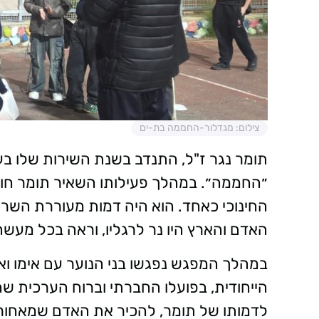
צילום: מגדלור-החממה בת-ים
תומר נגר ז"ל, התנדב בשנת השירות שלו ב
״החממה״. במהלך פעילותו השאיר תומר חותם
החינוכי כאחד. הוא היה דמות מעוררת השרא
האדם והארץ היו נר לרגליו, וראה בכל מעשה
במהלך המפגש נפגשו בני הנוער עם אימו ואח
הייחודית, בפועלו החברתי וברוח הערכית ש
לדמותו של תומר, להכיר את האדם שמאחורי