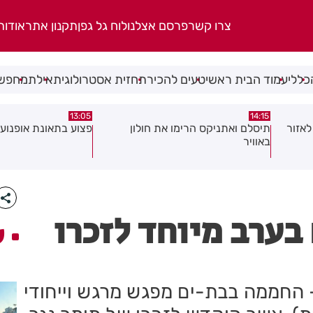
צרו קשר
פרסם אצלנו
לוח גל גפן
תקנון אתר
אודות
כללי
עמוד הבית ראשי
טעים להכיר
תחזית אסטרולוגית
אילת
מחפשי
08:58
13:05
פצוע בתאונת אופנוע במרכז חולון
גופה נפלטה אל חוף ב
בערב מיוחד לזכרו
ע
 החממה בבת-ים מפגש מרגש וייחודי