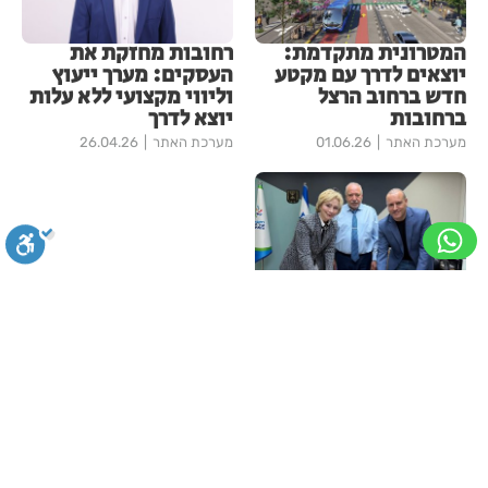
המטרונית מתקדמת:
רחובות מחזקת את
יוצאים לדרך עם מקטע
העסקים: מערך ייעוץ
חדש ברחוב הרצל
וליווי מקצועי ללא עלות
ברחובות
יוצא לדרך
מערכת האתר
01.06.26
מערכת האתר
26.04.26
הקואליציה מתחזקת:
רונן אהרוני מסיעת
סגירה
ביטול הבהובים
מונוכרום
ספיה
הליכוד ימונה למשנה
לראש העיר, יוליה קפלן
מסיעת ישראל ביתנו
מצטרפת לקואליציה
ניגודיות גבוהה
שחור צהוב
היפוך צבעים
הדגשת כותרות
מערכת האתר
25.03.26
עוד בחדשות רחובות