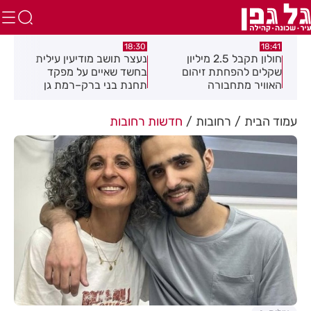
:49
18:30
18:41
חולון תקבל 2.5 מיליון
נעצר תושב מודיעין עילית
מקה
ת
שקלים להפחתת זיהום
בחשד שאיים על מפקד
לציו
האוויר מתחבורה
תחנת בני ברק–רמת גן
בקבוצת ווטסאפ
עמוד הבית
רחובות
חדשות רחובות