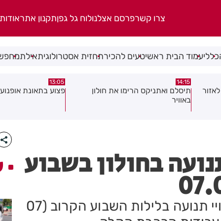
צרו קשר
פרסם אצלנו
לוח גל גפן
תקנון אתר
אודות
כללי
עמוד הבית ראשי
טעים להכיר
תחזית אסטרולוגית
אילת
מחפשי
08:58
13:05
פצוע בתאונת אופנוע במרכז חולון
גופה נפלטה אל חוף ב
נועה בחולון בשבוע
ע
אלו הרחובות בחולון, בהם יהיו שינויי תנועה בלילות השבוע הקרוב (07