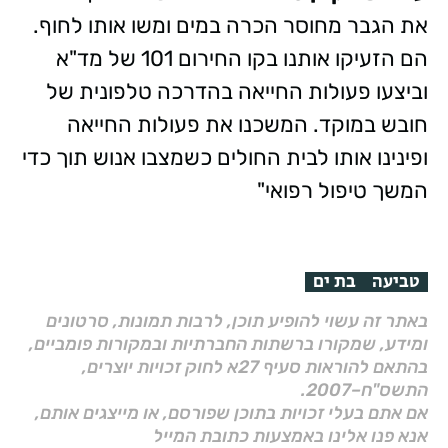
את הגבר מחוסר הכרה במים ומשו אותו לחוף.
הם הזעיקו אותנו בקו החירום 101 של מד"א
וביצעו פעולות החייאה בהדרכה טלפונית של
חובש במוקד. המשכנו את פעולות החייאה
ופינינו אותו לבית החולים כשמצבו אנוש תוך כדי
המשך טיפול רפואי"
טביעה
בת ים
באתר זה עשוי להופיע תוכן, לרבות תמונות, סרטונים
ומידע, שמקורו ברשתות החברתיות ובמקורות פומביים,
בהתאם להוראות סעיף 27א לחוק זכויות יוצרים,
התשס"ח–2007.
אם אתם בעלי זכויות בתוכן שפורסם, או מייצגים אותם,
אנא פנו אלינו באמצעות כתובת המייל