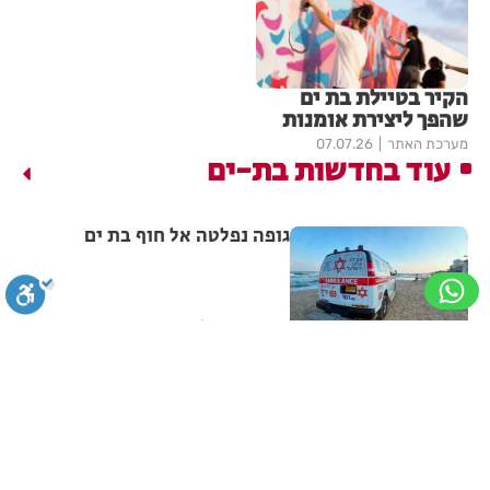
הקיר בטיילת בת ים
שהפך ליצירת אומנות
מערכת האתר
07.07.26
עוד בחדשות בת-ים
גופה נפלטה אל חוף בת ים
מערכת האתר
08:58
תושב בת ים נעצר בחשד לאונס
אלים של צעירה בת 18
סגירה
ביטול הבהובים
מונוכרום
ספיה
מערכת האתר
06.08.26
ניגודיות גבוהה
שחור צהוב
היפוך צבעים
הדגשת כותרות
מאות משפחות השתתפו באירוע