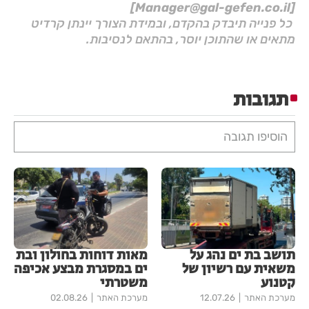
[Manager@gal-gefen.co.il]
כל פנייה תיבדק בהקדם, ובמידת הצורך יינתן קרדיט
מתאים או שהתוכן יוסר, בהתאם לנסיבות.
תגובות
הוסיפו תגובה
תושב בת ים נהג על
מאות דוחות בחולון ובת
משאית עם רשיון של
ים במסגרת מבצע אכיפה
קטנוע
משטרתי
מערכת האתר
12.07.26
מערכת האתר
02.08.26