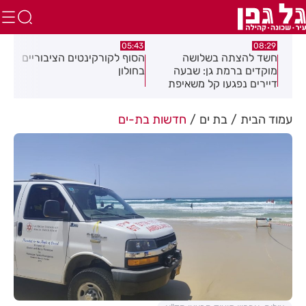
:32
05:43
08:29
ים
חשד להצתה בשלושה
הסוף לקורקינטים הציבוריים
בשו
מוקדים ברמת גן: שבעה
בחולון
העס
דיירים נפגעו קל משאיפת
עשן
עמוד הבית
בת ים
חדשות בת-ים