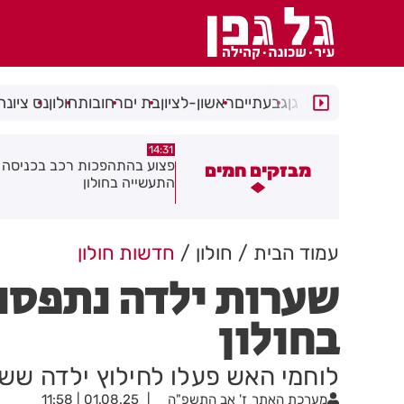
רמת גן
גבעתיים
ראשון-לציון
בת ים
רחובות
חולון
נס ציונה
14:15
14:31
צוע בהתהפכות רכב בכניסה לאזור
תיסלם ואתניקס הרימו את חולון
מבזקים חמים
תעשייה בחולון
באוויר
עמוד הבית
חולון
חדשות חולון
שערות ילדה נתפסו
בחולון
לוחמי האש פעלו לחילוץ ילדה שש
מערכת האתר
ז' אב התשפ"ה
01.08.25 | 11:58