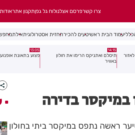
צרו קשר
פרסם אצלנו
לוח גל גפן
תקנון אתר
אודות
כללי
עמוד הבית ראשי
טעים להכיר
תחזית אסטרולוגית
אילת
מחפשי
08:58
13:05
פצוע בתאונת אופנוע במרכז חולון
גופה נפלטה אל חוף ב
 במיקסר בדירה
ע
יער ראשה נתפס במיקסר ביתי בחולון