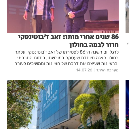
86 שנים אחרי מותו: זאב ז'בוטינסקי
חוזר לבמה בחולון
י
לרגל יום השנה ה־86 לפטירתו של זאב ז'בוטינסקי, עלתה
בחולון הצגה מיוחדת שעסקה במורשתו, בחזונו החברתי
וברעיונות שעיצבו את דרכה של הציונות וממשיכים לעורר
שיח גם בימינו.
מערכת האתר
14.07.26