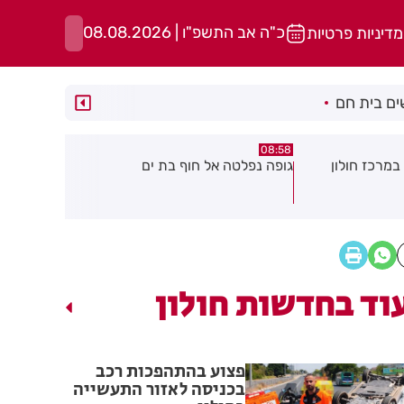
כ"ה אב התשפ"ו | 08.08.2026
מדיניות פרטיות
ם בית חם
05:43
08:29
ת ים
חשד להצתה בשלושה מוקדים ברמת
הסוף לקורקי
גן: שבעה דיירים נפגעו קל משאיפת
עשן
וד בחדשות חולון
פצוע בהתהפכות רכב
בכניסה לאזור התעשייה