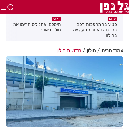
:58
13:05
14:15
תיסלם ואתניקס הרימו את
פצוע בתאונת אופנוע במרכז
גופ
חולון באוויר
חולון
עמוד הבית
חולון
חדשות חולון