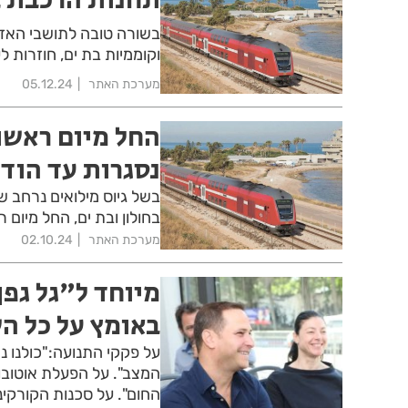
בשורה טובה לתושבי האזו
וקוממיות בת ים, חוזרות ל
מערכת האתר
05.12.24
החל מיום ראשון
נסגרות עד הוד
בשל גיוס מילואים נרחב ש
בחולון ובת ים, החל מיום ראשון 6.10.24 באופן זמני ועד 
מערכת האתר
02.10.24
מיוחד ל"גל גפן
באומץ על כל ה
על פקקי התנועה:"כולנו נ
המצב". על הפעלת אוטובוס
החום". על סכנות הקורקי