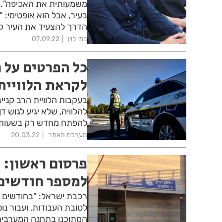
משמעותית את האכיפה". 
בעיר, אבל הוא אופטימי: 
הדרך להצעיד את העיר ק
בתי לוין
07.09.22
כל הפרטים על 
לקראת הלוויית
בעקבות הלוויית הרב קני
להלוויה, שלא יגיע לגוש ד
להפתח מחדש רק בשעות 
מערכת האתר
20.03.22
פרסום ראשון: 
למספר חודשים
רכבת ישראל: "בחודשים ה
לטובת העבודות, ועבור נו
המתוכנן בתחנה המערבית