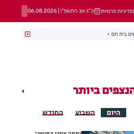
כ"ג אב התשפ"ו | 06.08.2026
מדיניות פרטיות
ם בית חם
נצפים ביותר
היום
השבוע
החודש
יממה אחרי המעצר: