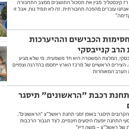
רז קינסטליך מבין את תסכול התושבים ממצב התחבורה
"אנחנו עוברים מהפכה תחבורתית. זה לא תמיד נוח, אבל זו
דימה"
חסימות הכבישים וההיערכות
 הרב קנייבסקי
יבסקי, המלצת המשטרה היא חד משמעית: מי שלא מגיע
ן. הצירים הראשיים של מרכז הארץ ייחסמו בהדרגה וצפויים
הערב המאוחרות
תחנת רכבת "הראשונים" תיסגר
קרובים תיסגר באופן זמני תחנת ראשל"צ "הראשונים",
סעי התחנה יופעלו היסעים חינמיים, לצד תגבור הרכבות
 של ראשל"צ – משה דיין"