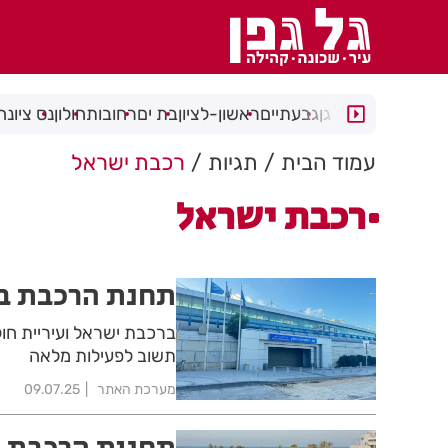
רמת גן
גבעתיים
ראשון-לציון
בת ים
רחובות
חולון
נס ציונה
עמוד הבית
תגיות
רכבת ישראל
רכבת ישראל
תחנת הרכבת בצ
ברכבת ישראל ועיריית חול
תשוב לפעילות מלאה
מערכת האתר
09.07.25
תחנות הרכבת בח