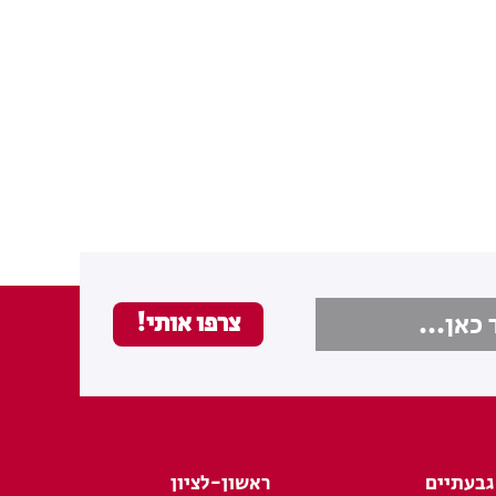
גבעתיים
ראשון-לציון