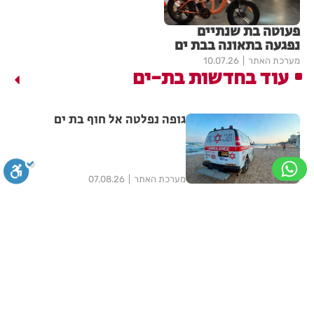
פעוטה בת שנתיים
נפגעה בתאונה בבת ים
מערכת האתר
10.07.26
עוד בחדשות בת-ים
גופה נפלטה אל חוף בת ים
מערכת האתר
07.08.26
תושב בת ים נעצר בחשד לאונס
אלים של צעירה בת 18
סגירה
ביטול הבהובים
מונוכרום
ספיה
מערכת האתר
06.08.26
מאות משפחות השתתפו באירוע
ניגודיות גבוהה
שחור צהוב
היפוך צבעים
הדגשת כותרות
הקיץ בגן הי"א בבת ים