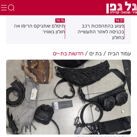
:58
13:05
14:15
תיסלם ואתניקס הרימו את
פצוע בתאונת אופנוע במרכז
גופ
חולון באוויר
חולון
עמוד הבית
בת ים
חדשות בת-ים