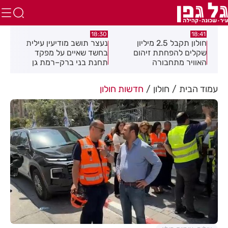
:49
18:30
18:41
חולון תקבל 2.5 מיליון
נעצר תושב מודיעין עילית
מקה
ת
שקלים להפחתת זיהום
בחשד שאיים על מפקד
לציו
האוויר מתחבורה
תחנת בני ברק–רמת גן
בקבוצת ווטסאפ
עמוד הבית
חולון
חדשות חולון