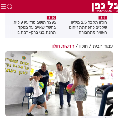
:02
17:49
18:30
נעצר תושב מודיעין עילית
מקהלה אחת לכולם בראשון
תוש
בחשד שאיים על מפקד
לציון
שבו
תחנת בני ברק–רמת גן
בקבוצת ווטסאפ
עמוד הבית
חולון
חדשות חולון