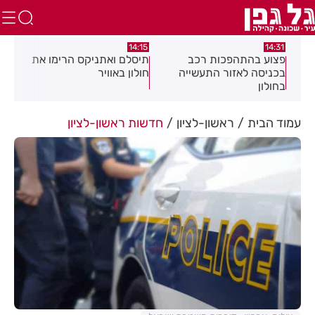
:05
14:15
14:31
מה
פצוע בהתהפכות רכב
תיסלם ואתניקס הרימו את
פצו
בכניסה לאזור התעשייה
חולון באוויר
חול
בחולון
עמוד הבית
ראשון-לציון
חדשות ראשון-לציון