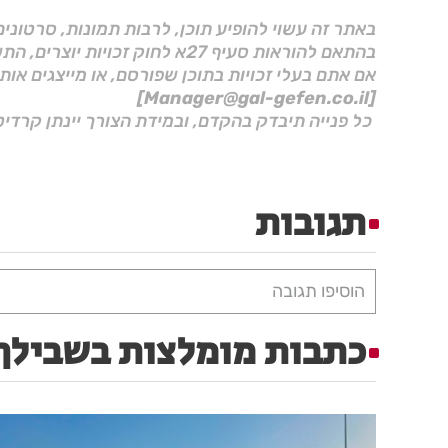
באתר זה עשוי להופיע תוכן, לרבות תמונות, סרטוני
בהתאם להוראות סעיף 27א לחוק זכויות יוצרים, התשס"ח–2007.
אם אתם בעלי זכויות בתוכן שפורסם, או מייצגים אות
[Manager@gal-gefen.co.il]
כל פנייה תיבדק בהקדם, ובמידת הצורך יינתן קרדיט
תגובות
הוסיפו תגובה
כתבות מומלצות בשבילך