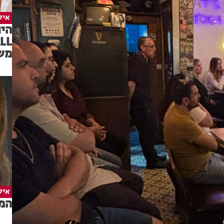
איל
משפ
איל
המד