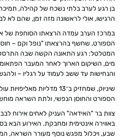
בן רגע לערב בלתי נשכח של קהילה, תמיכה
הרגישו, אולי לראשונה מזה זמן, שהם לא לב
במרכז הערב עמדה הרצאתו הסוחפת של אור 
הספורט, שחשף בהרצאתו "נופל וקם – חוסן,
המטלטל: רגע התאונה הקשה שבה התרסק במ
מים, השיקום הארוך לאחר המעבר הפתאומי 
והנחישות עד ששב לעמוד על רגליו – ולהגש
שיניוק, שמחזיק ב־13 מדליות 
הספורט והחוסן הנפשי, ולתת השראה מוחש
צוות בר "האידאה" העניק לאחים אירוח לבבי
באווירה אינטימית ומחבקת. האירוע הבא בס
שבע, ויכלול מפגש נוסף מעורר השראה, המ