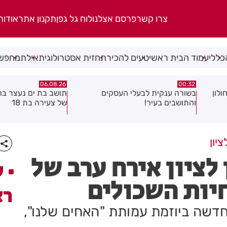
צרו קשר
פרסם אצלנו
לוח גל גפן
תקנון אתר
אודות
כללי
עמוד הבית ראשי
טעים להכיר
תחזית אסטרולוגית
אילת
מחפשי
06.08.26
06.08.26
ם
תושב בת ים נעצר בחשד לאונס אלים
חולון
של צעירה בת 18
להפחתת זיהום הא
יון
ציון אירח ערב של
ע
יות השכולים
רא
דשה ביוזמת עמותת "האחים שלנו",