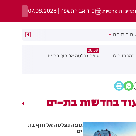
כ"ד אב התשפ"ו | 07.08.2026
מדיניות פרטיות
ם בית חם
05:43
08:29
ת ים
חשד להצתה בשלושה מוקדים ברמת
הסוף לקורקי
גן: שבעה דיירים נפגעו קל משאיפת
עשן
וד בחדשות בת-ים
גופה נפלטה אל חוף בת
ים