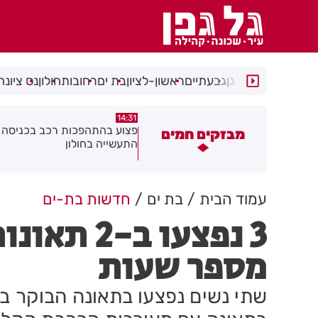
רמת גן
גבעתיים
ראשון-לציון
בת ים
רחובות
חולון
נס ציונה
14:15
14:31
צוע בהתהפכות רכב בכניסה לאזור
תיסלם ואתניקס הרימו את חולון
מבזקים חמים
תעשייה בחולון
באוויר
עמוד הבית
בת ים
חדשות בת-ים
3 נפצעו ב
מספר שעות
שתי נשים נפצעו בתאונה הבוקר ב