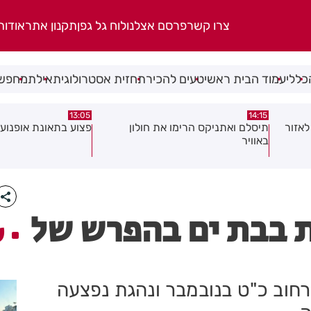
צרו קשר
פרסם אצלנו
לוח גל גפן
תקנון אתר
אודות
כללי
עמוד הבית ראשי
טעים להכיר
תחזית אסטרולוגית
אילת
מחפשי
08:58
13:05
פצוע בתאונת אופנוע במרכז חולון
גופה נפלטה אל חוף ב
-2 תאונות בבת ים בהפרש של
ע
רחוב כ"ט בנובמבר ונהגת נפצעה