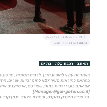
זירת התאונה ברחוב יוספטל
צילום: דוברות איחוד הצלה
תאונה
רכבת קלה
בת ים
באתר זה עשוי להופיע תוכן, לרבות תמונות, סרטוני
בהתאם להוראות סעיף 27א לחוק זכויות יוצרים, התשס"ח–2007.
אם אתם בעלי זכויות בתוכן שפורסם, או מייצגים אות
[Manager@gal-gefen.co.il]
כל פנייה תיבדק בהקדם, ובמידת הצורך יינתן קרדיט