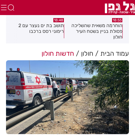
:21
18:48
18:55
את
הוחרמה משאית שהשליכה
תושב בת ים נעצר עם 2
יום
פסולת בניין בשטח העיר
רימוני רסס ברכבו
בלת
חולון
בעק
עמוד הבית
חולון
חדשות חולון