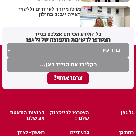
מרכז מיוחד לעיוורים וללקויי
ראייה ייבנה בחולון
כל המידע הכי חם אצלכם בנייד
1
מערכת האתר
03.08.26
הצטרפו לרשימת התפוצה של גל גפן
גל גפן
הצטרפו לפייסבוק
קבוצות הוואטס
שלנו :
אפ שלנו
רמת גן
גבעתיים
ראשון-לציון