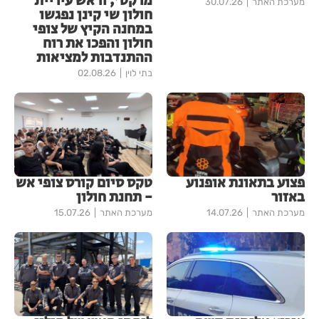
מרקט', וראש עיריית
מערכת האתר
30.07.26
חולון שי קינן נפגשו
במחנה הקיץ של צופי
חולון והפכו את רוח
ההתנדבות למציאות
בתי לוין
02.08.26
פצוע בתאונת אופנוע
טקס סיום קורס צופי אש
באזור
- תחנת חולון
מערכת האתר
14.07.26
מערכת האתר
15.07.26