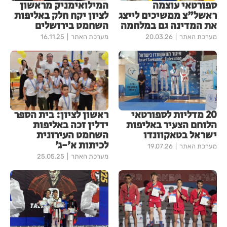
ספורטאי עוצמה
המילואימניק מראשון
ראשל"צ ממשיכים לייצג
לציון יקח חלק באליפות
את המדינה גם במלחמה
השחמט בירושלים
מערכת האתר
20.03.26
מערכת האתר
16.11.25
20 מדליות לספורטאי
ראשון לציון: בית הספר
הלוחם הצעיר באליפות
ידלין זכה באליפות
ישראל בטאקוונדו
השחמט העירונית
לכיתות א׳-ג׳
מערכת האתר
19.07.26
מערכת האתר
25.05.25