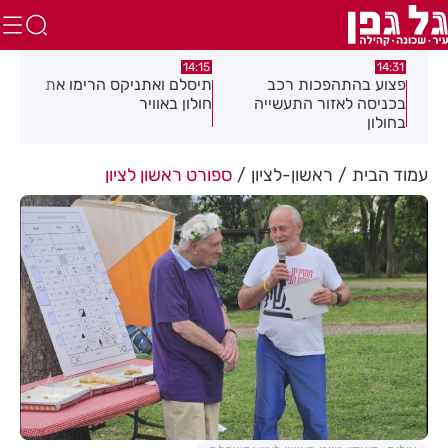
:05
14:15
14:31
מה
פצוע בהתהפכות רכב
תיסלם ואתניקס הרימו את
פצו
בכניסה לאזור התעשייה
חולון באוויר
חול
בחולון
עמוד הבית
ראשון-לציון
ספורט ראשון לציון