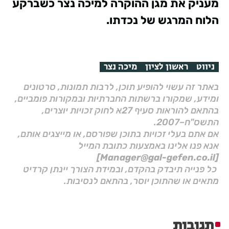
מעניק את מגן ההוקרה למיכה נצר כשברקע
הלוח המרגש של נכדתו.
ניווט
ראשון לציון
מיכה נצר
באתר זה עשוי להופיע תוכן, לרבות תמונות, סרטונים
ומידע, שמקורו ברשתות החברתיות ובמקורות פומביים,
בהתאם להוראות סעיף 27א לחוק זכויות יוצרים,
התשס"ח–2007.
אם אתם בעלי זכויות בתוכן שפורסם, או מייצגים אותם,
אנא פנו אלינו באמצעות כתובת המייל
[Manager@gal-gefen.co.il]
כל פנייה תיבדק בהקדם, ובמידת הצורך יינתן קרדיט
מתאים או שהתוכן יוסר, בהתאם לנסיבות.
תגובות