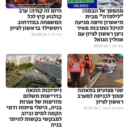
מהמסך אל הבמה:
היום זה קורה: ערב
"לילסדה" מבית
קולנוע קיץ לכל
תיאטרון חיפה מגיעה
המשפחה במדרחוב
להיכל התרבות מאיר
רוטשילד בראשון לציון
ניצן ראשון לציון עם
בתי לוין
03.08.26
אוולין הגואל
בתי לוין
09.07.26
שני פצועים בתאונה
ניסיונות הונאה
סמוך לכניסה למערב
בדרישות תשלום
ראשון לציון
מזויפות של אגרות
בניה, היטלי פיתוח ודמי
מערכת האתר
15.07.26
הקמה למים וביוב
למבקשי בקשות להיתר
בניה