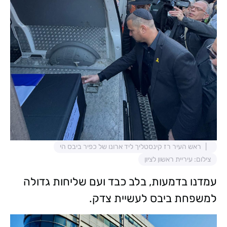
ראש העיר רז קינסטליך ליד ארונו של כפיר ביבס הי
צילום: עיריית ראשון לציון
עמדנו בדמעות, בלב כבד ועם שליחות גדולה
למשפחת ביבס לעשיית צדק.