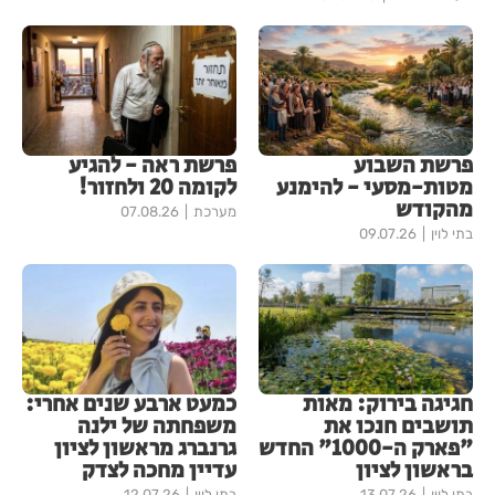
פרשת השבוע
פרשת ראה - להגיע
מטות-מסעי - להימנע
לקומה 20 ולחזור!
מהקודש
מערכת
07.08.26
בתי לוין
09.07.26
חגיגה בירוק: מאות
כמעט ארבע שנים אחרי:
תושבים חנכו את
משפחתה של ילנה
"פארק ה-1000" החדש
גרנברג מראשון לציון
בראשון לציון
עדיין מחכה לצדק
בתי לוין
13.07.26
בתי לוין
12.07.26