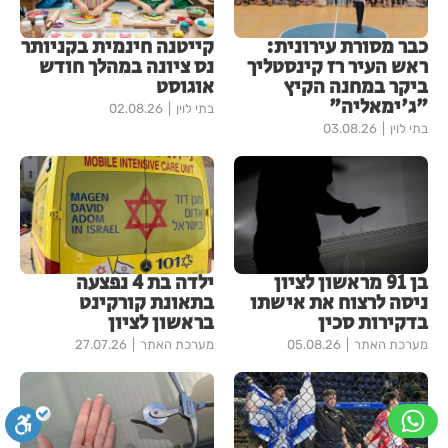
כבר מסורת עירונית:
קייטנה חינמית בקניותר
ראש העיר רז קינסטליך
נס ציונה במהלך חודש
ביקר במחנה הקיץ
אוגוסט
"ג'ימאליה"
בתי לוין
02.08.26
בתי לוין
03.08.26
בן 91 מראשון לציון
ילדה בת 4 נפצעה
ניסה לרצוח את אישתו
בתאונת קורקינט
בדקירות סכין
בראשון לציון
מערכת האתר
05.08.26
מערכת האתר
27.07.26