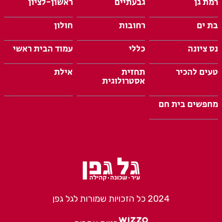
רמת גן
גבעתיים
ראשון-לציון
בת ים
רחובות
חולון
נס ציונה
כללי
עמוד הבית ראשי
טעים להכיר
תחזית
אילת
אסטרולוגית
מחפשים בית חם
2024 כל הזכויות שמורות לגל גפן