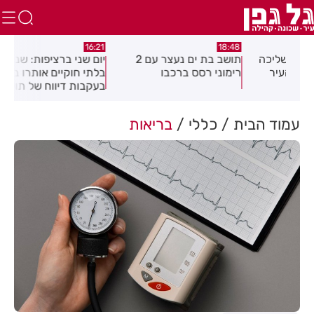
:04
16:21
18:48
כה
תושב בת ים נעצר עם 2
יום שני ברציפות: שני שוהים
צעי
רימוני רסס ברכבו
בלתי חוקיים אותרו ברמת גן
בכנ
בעקבות דיווח של תושבת
עמוד הבית
כללי
בריאות