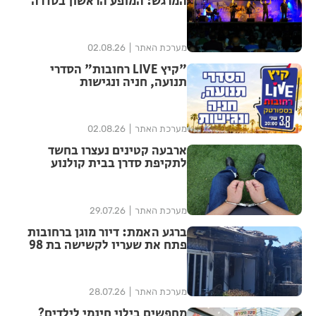
המרגש: המופע הראשון בסדרה
הנוסטלגית "שרים לך רחובות"
יצא לדרך בפעם ה-17
מערכת האתר
02.08.26
"קיץ LIVE רחובות" הסדרי
תנועה, חניה ונגישות
מערכת האתר
02.08.26
ארבעה קטינים נעצרו בחשד
לתקיפת סדרן בבית קולנוע
ברחובות – שוחררו למעצר בית
מערכת האתר
29.07.26
ברגע האמת: דיור מוגן ברחובות
פתח את שעריו לקשישה בת 98
שפונתה מביתה בעקבות שריפה
מערכת האתר
28.07.26
מחפשים בילוי חינמי לילדים?