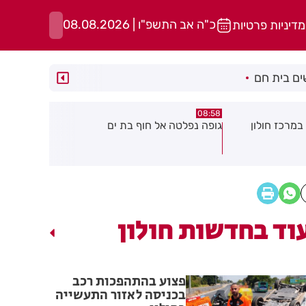
כ"ה אב התשפ"ו | 08.08.2026
מדיניות פרטיות
ם בית חם
05:43
08:29
ת ים
חשד להצתה בשלושה מוקדים ברמת
הסוף לקורקי
גן: שבעה דיירים נפגעו קל משאיפת
עשן
וד בחדשות חולון
פצוע בהתהפכות רכב
בכניסה לאזור התעשייה