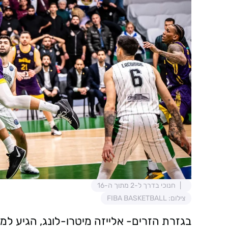
חנוכי בדרך ל-2 מתוך ה-16
צילום: FIBA BASKETBALL
בגזרת הזרים- אלייזה מיטרו-לונג, הגיע ל