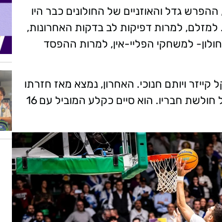
הפרש גדל והאוזניים של החולונים כבר היו
למזלם, למרות דפיקות לב בדקות האחרונות,
ולון- למשחקי הפליי-אין, למרות ההפסד
 קייזר ויותם חנוכי. האחרון, נמצא מאז חזרתו
למגרשים בכושר נפלא ודי מפתיע ומחפה על חולשת חבריו. הוא סיים כקלע המוביל עם 16