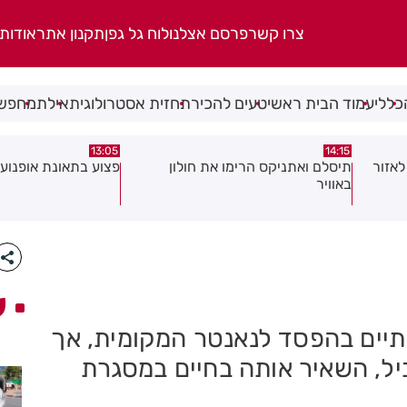
צרו קשר
פרסם אצלנו
לוח גל גפן
תקנון אתר
אודות
כללי
עמוד הבית ראשי
טעים להכיר
תחזית אסטרולוגית
אילת
מחפשי
08:58
13:05
פצוע בתאונת אופנוע במרכז חולון
גופה נפלטה אל חוף ב
ע
תיים בהפסד לנאנטר המקומית, אך
, השאיר אותה בחיים במסגרת