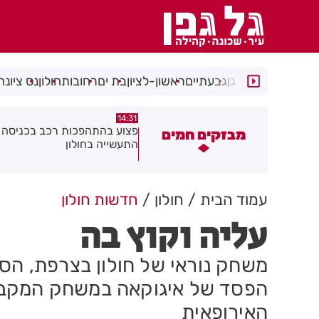
רמת גן
גבעתיים
ראשון-לציון
בת ים
רחובות
חולון
נס ציונה
14:15
14:31
צוע בהתהפכות רכב בכניסה לאזור
תיסלם ואתניקס הרימו את חולון
מבזקים חמים
תעשייה בחולון
באוויר
עמוד הבית
חולון
חדשות חולון
עליה וקוץ בה
משחק נוראי של חולון בצרפת, הס
הפסד של איגוקאה במשחק המקביל
האירופאית