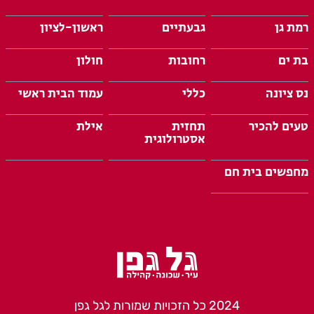
רמת גן
גבעתיים
ראשון-לציון
בת ים
רחובות
חולון
נס ציונה
כללי
עמוד הבית ראשי
טעים להכיר
תחזית
אילת
אסטרולוגית
מחפשים בית חם
2024 כל הזכויות שמורות לגל גפן