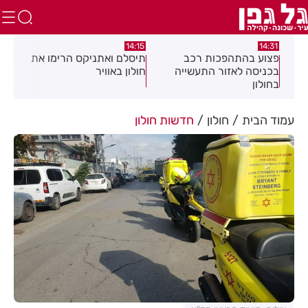
:05
14:15
14:31
מה
פצוע בהתהפכות רכב
תיסלם ואתניקס הרימו את
פצו
בכניסה לאזור התעשייה
חולון באוויר
חול
בחולון
עמוד הבית
חולון
חדשות חולון