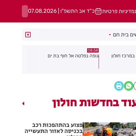
כ"ד אב התשפ"ו | 07.08.2026
מדיניות פרטיות
ם בית חם
05:43
08:29
ת ים
חשד להצתה בשלושה מוקדים ברמת
הסוף לקורקי
גן: שבעה דיירים נפגעו קל משאיפת
עשן
וד בחדשות חולון
פצוע בהתהפכות רכב
בכניסה לאזור התעשייה