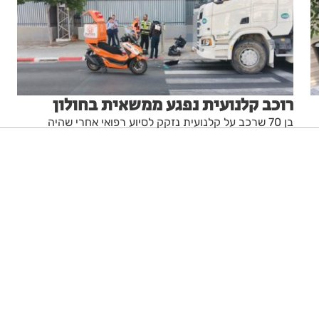
רוכב קלנועית נפגע ממשאית בחולון
בן 70 שרכב על קלנועית נזקק לסיוע רפואי אחרי שהיה
מעורב בתאונה עם משאית באזור התעשייה בחולון
מערכת האתר
04.08.26
ניגודיות גבוהה
שחור צהוב
היפוך צבעים
הדגשת כותרות
הקטנת מסך
סמן גדול
סמן שחור
מצב קריאה
איפוס הגדרות
הצהרת נגישות
דיווח הפרה