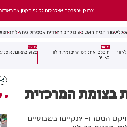
צרו קשר
פרסם אצלנו
לוח גל גפן
תקנון אתר
אודות
כללי
עמוד הבית ראשי
טעים להכיר
תחזית אסטרולוגית
אילת
מחפשי
08:58
13:05
פצוע בתאונת אופנוע במרכז חולון
גופה נפלטה אל חוף ב
ת בצומת המרכזית
ע
יקט המטרו- יתקיימו בשבועיים