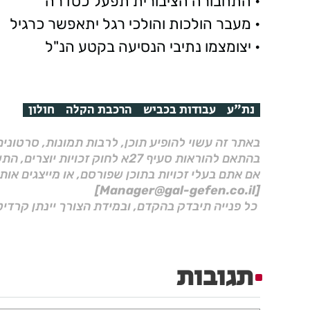
• התחבורה הציבורית תפעל כסדרה
• מעבר הולכות והולכי רגל יתאפשר כרגיל
• יצומצמו נתיבי הנסיעה בקטע הנ"ל
נת"ע
עבודות בכביש
הרכבת הקלה
חולון
באתר זה עשוי להופיע תוכן, לרבות תמונות, סרטוני
בהתאם להוראות סעיף 27א לחוק זכויות יוצרים, התשס"ח–2007.
אם אתם בעלי זכויות בתוכן שפורסם, או מייצגים אות
[Manager@gal-gefen.co.il]
כל פנייה תיבדק בהקדם, ובמידת הצורך יינתן קרדיט
תגובות