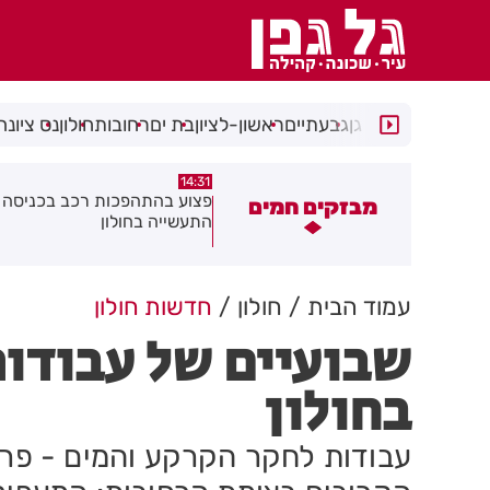
רמת גן
גבעתיים
ראשון-לציון
בת ים
רחובות
חולון
נס ציונה
14:15
14:31
צוע בהתהפכות רכב בכניסה לאזור
תיסלם ואתניקס הרימו את חולון
מבזקים חמים
תעשייה בחולון
באוויר
עמוד הבית
חולון
חדשות חולון
שבועיים של עבודו
בחולון
עבודות לחקר הקרקע והמים - פרו