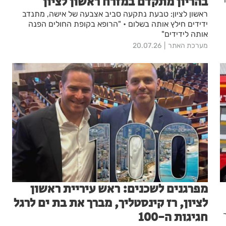
בהריון מתקדם במזרח ראשון לציון
ראשון לציון: טבעת נתקעה סביב אצבעה של אישה, מתנדב
ידידים חילץ אותה בשלום • "הרופא בקופת החולים הפנה
אותה לידידים"
מערכת האתר
20.07.26
מפרגנים לשכנים: ראש עיריית ראשון
לציון, רז קינסטליך, מברך את בת ים לרגל
חגיגות ה-100