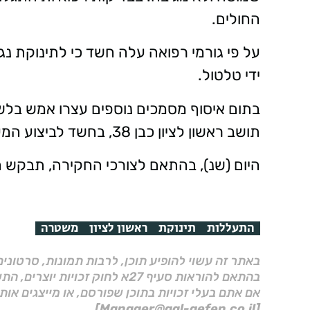
החולים.
על פי גורמי רפואה עלה חשד כי לתינוקת נגר
ידי טלטול.
בתום איסוף מסמכים נוספים עצרו אמש בלשי
תושב ראשון לציון כבן 38, בחשד לביצוע המעשה.
היום (שנ), בהתאם לצורכי החקירה, תבקש
התעללות
תינוקת
ראשון לציון
משטרה
באתר זה עשוי להופיע תוכן, לרבות תמונות, סרטוני
בהתאם להוראות סעיף 27א לחוק זכויות יוצרים, התשס"ח–2007.
אם אתם בעלי זכויות בתוכן שפורסם, או מייצגים אות
[Manager@gal-gefen.co.il]