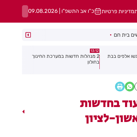
כ"ו אב התשפ"ו | 09.08.2026
ת
מדיניות פרטיות
ם בית חם
10:37
13:12
יגשו אלפים בבת
2 מנהלות חדשות במערכת החינוך
נפתחה ההר
בחולון
החברה העיר
תיפתח קבוצ
וד בחדשות
שון-לציון