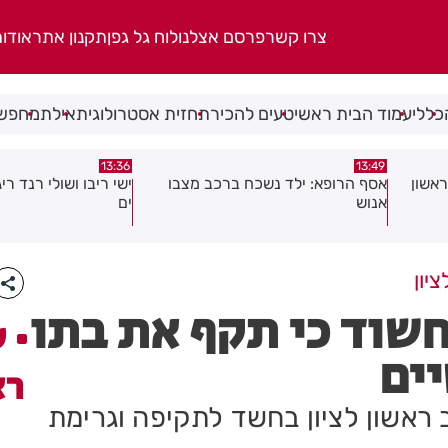
צרו קשר
פרסם אצלנו
לוח גל גפן
תקנון אתר
אודו
כללי
עמוד הבית ראשי
טעים להכיר
תחזית אסטרולוגית
אילת
מחפשי
13:36
13:49
אשון
אסף הרופא: ילד נשכח ברכב מצבו
ישי ריבו ושולי רנד ר
אנוש
ים
יון
חשוד כי תקף את בתו
ע
ים
רא
ראשון לציון בחשד לתקיפה וגרימת