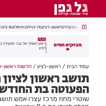
רמת גן
גבעתיים
ראשון-לציון
בת ים
רחובות
חולון
נס ציונה
13:50
13:54
שמר שכונות רמב"ם יוצא לדרך
רימון הושלך אל עבר מסעדה בר
מבזקים חמים
לציון
עמוד הבית
ראשון-לציון
חדשות ראשון-לצ
תושב ראשון לציון 
הפעוטה בת החודשי
שוטרי מחוז מרכז עצרו אמש תושב 