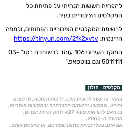
להפחית חששות הנחיתי על פתיחת כל
המקלטים הציבוריים בעיר.
לרשימת המקלטים הציבוריים הפתוחים, ולמפה
הדינמית:
https://tinyurl.com/2fk2xvtv
המוקד העירוני 106 עומד לרשותכם בטל' 03-
5011111 וגם בווטסאפ."
מקלטים
חולון
באתר זה עשוי להופיע תוכן, לרבות תמונות, סרטונים
ומידע, שמקורו ברשתות החברתיות ובמקורות פומביים,
בהתאם להוראות סעיף 27א לחוק זכויות יוצרים,
התשס"ח–2007.
אם אתם בעלי זכויות בתוכן שפורסם, או מייצגים אותם,