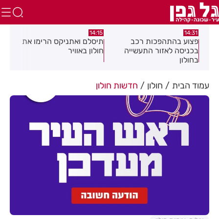
:05
14:15
14:31
מה
פצוע בהתהפכות רכב
תיסלם ואתניקס הרימו את
פצו
בכניסה לאזור התעשייה
חולון באוויר
חול
בחולון
עמוד הבית
חולון
חדשות חולון