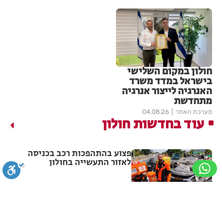
חולון במקום השלישי
בישראל במדד משרד
האנרגיה לייצור אנרגיה
מתחדשת
מערכת האתר
04.08.26
עוד בחדשות חולון
פצוע בהתהפכות רכב בכניסה
לאזור התעשייה בחולון
מערכת האתר
07.08.26
תיסלם ואתניקס הרימו את חולון
סגירה
ביטול הבהובים
מונוכרום
ספיה
באוויר